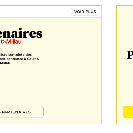
36 €
DESSERT
VOIR PLUS
Flan "Unico", dulce de leche
enaires
9 €
Carpaccio d'ananas rôti, sorbet
P
fruit de la passion, coriandre
 liste complète des
fraîche Glace Malbec, myrtille,
ont confiance à Gault &
noix, noisette
Millau
8 €
 PARTENAIRES