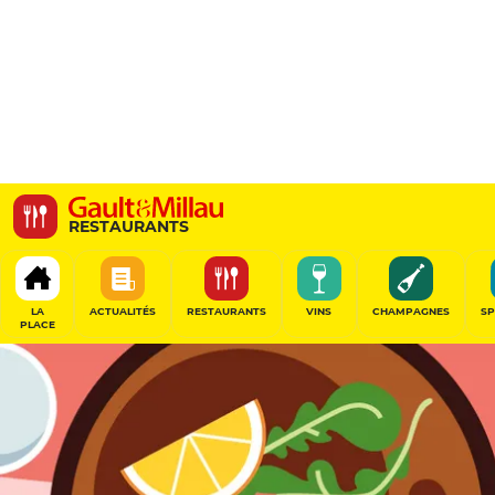
Unico
RESTAURANTS
15 Rue Paul Bert, 75011 Paris, France
LA
ACTUALITÉS
RESTAURANTS
VINS
CHAMPAGNES
SP
PLACE