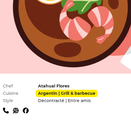
Infos pratiques
Chef
Atahual Flores
Cuisine
Argentin | Grill & barbecue
Style
Décontracté | Entre amis