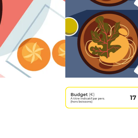
Budget
(€)
17
A titre indicatif par pers.
(hors boissons)