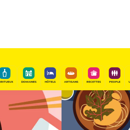
11
/20
Table Gourmande
PARTAGER
IRITUEUX
DOMAINES
HÔTELS
ARTISANS
RECETTES
PEOPLE