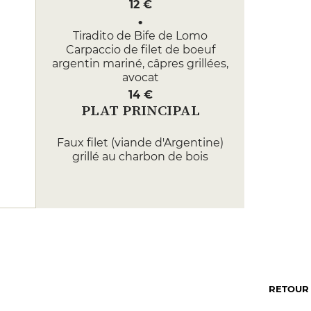
12 €
Tiradito de Bife de Lomo
Carpaccio de filet de boeuf
argentin mariné, câpres grillées,
avocat
14 €
PLAT PRINCIPAL
Faux filet (viande d'Argentine)
grillé au charbon de bois
Argentin, servi accompagné de
papas doradas ou vegetales à la
parilla ou salade et 3 sauces
33 €
Entrecôte (viande d'Argentine)
grillé au charbon de bois
Argentin, servi accompagné de
papas doradas ou vegetales à la
RETOUR
parilla ou salade et 3 sauces