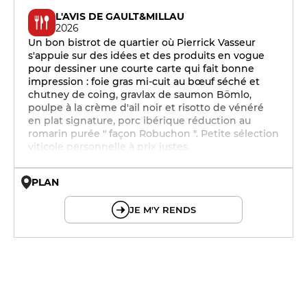
L'AVIS DE GAULT&MILLAU
2026
Un bon bistrot de quartier où Pierrick Vasseur
s'appuie sur des idées et des produits en vogue
pour dessiner une courte carte qui fait bonne
impression : foie gras mi-cuit au bœuf séché et
chutney de coing, gravlax de saumon Bömlo,
poulpe à la crème d'ail noir et risotto de vénéré
en plat signature, porc ibérique réduction au
romarin purée " façon Robuchon ". Petite sélection
viticole personnelle à prix justes.
PLAN
© OpenMapTiles © OpenStreetMap
JE M'Y RENDS
12h - 14h
19h - 23h30
12h - 14h
19h - 23h30
12h - 14h
19h - 23h30