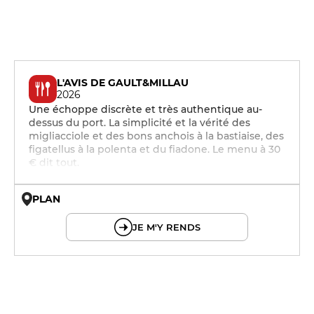
L'AVIS DE GAULT&MILLAU
2026
Une échoppe discrète et très authentique au-
dessus du port. La simplicité et la vérité des
migliacciole et des bons anchois à la bastiaise, des
figatellus à la polenta et du fiadone. Le menu à 30
€ dit tout.
PLAN
© OpenMapTiles © OpenStreetMap
JE M'Y RENDS
12h - 14h
19h - 23h30
12h - 14h
19h - 23h30