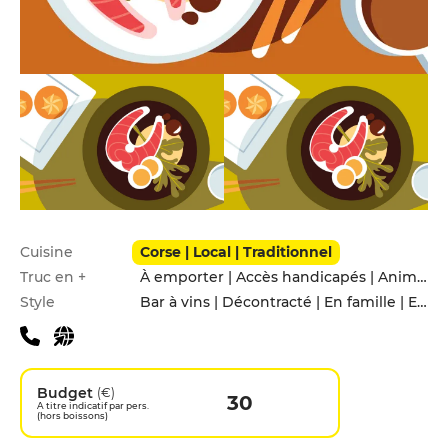
Infos pratiques
Cuisine
Corse | Local | Traditionnel
Truc en +
À emporter | Accès handicapés | Animaux acceptés | Service de livraison
Style
Bar à vins | Décontracté | En famille | Entre amis
Budget
(€)
30
A titre indicatif par pers.
(hors boissons)