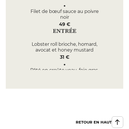
Filet de bœuf sauce au poivre
noir
49 €
ENTRÉE
Lobster roll brioche, homard,
avocat et honey mustard
31 €
Pâté en croûte veau, foie gras,
pistaches et champignons
19 €
DESSERT
Banana split chocolat, caramel
beurre salé et cookie
12 €
RETOUR EN HAUT
Paris New York chou croquant et