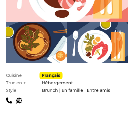
Infos pratiques
Cuisine
Français
Truc en +
Hébergement
Style
Brunch | En famille | Entre amis