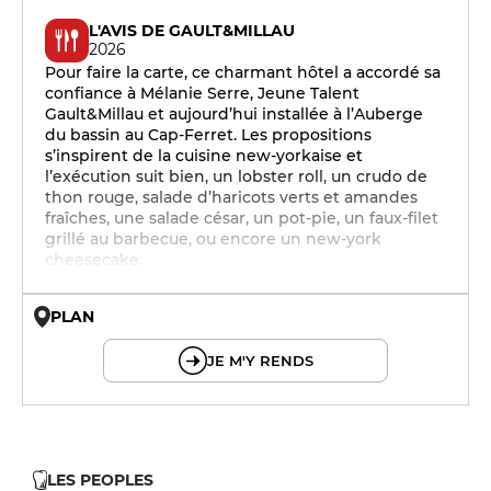
L'AVIS DE GAULT&MILLAU
2026
Pour faire la carte, ce charmant hôtel a accordé sa
confiance à Mélanie Serre, Jeune Talent
Gault&Millau et aujourd’hui installée à l’Auberge
du bassin au Cap-Ferret. Les propositions
s’inspirent de la cuisine new-yorkaise et
l’exécution suit bien, un lobster roll, un crudo de
thon rouge, salade d’haricots verts et amandes
fraîches, une salade césar, un pot-pie, un faux-filet
grillé au barbecue, ou encore un new-york
cheesecake.
PLAN
© OpenMapTiles © OpenStreetMap
JE M'Y RENDS
LES PEOPLES