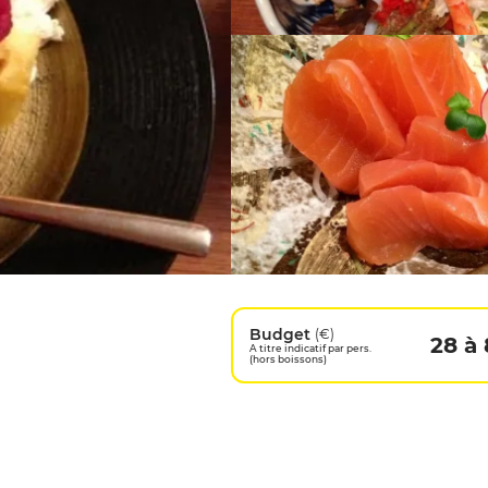
Budget
(€)
28 à
A titre indicatif par pers.
(hors boissons)