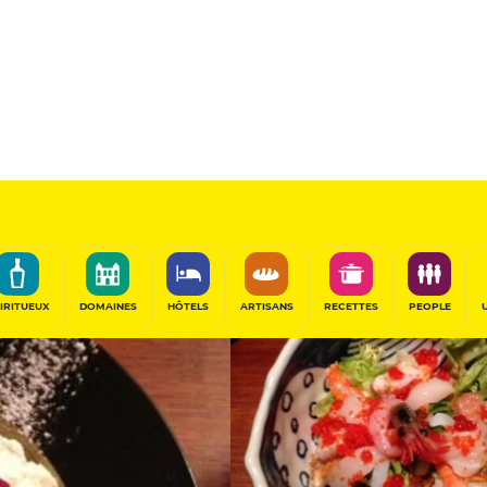
12
/20
Table Gourmande
PARTAGER
IRITUEUX
DOMAINES
HÔTELS
ARTISANS
RECETTES
PEOPLE