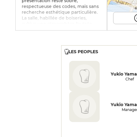
présentation reste sobre,
respectueuse des codes, mais sans
©
recherche esthétique particulière.
La salle, habillée de boiseries,
cultive une atmosphère feutrée,
tenue à l'abri des regards des
passants, mais souffre d'un
manque d'intimité : tables
rapprochées, confort simple,
LES PEOPLES
nuisances sonores et olfactives
perceptibles en période
d'affluence. Le service est cadré,
parfois irrégulier, et la relation
Yukio Yama
client demeure en retrait,
Chef
privilégiant le bon déroulé du
repas à l'attention personnalisée.
La carte des vins et des alcools
traditionnels joue un rôle
Yukio Yama
d'accompagnement et de
Manage
valorisation avec quelques belles
découvertes.