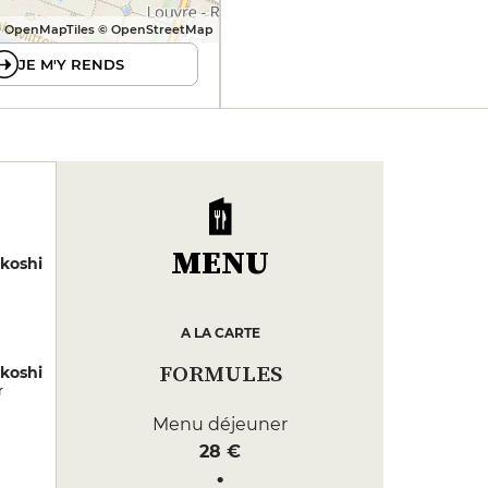
 OpenMapTiles © OpenStreetMap
JE M'Y RENDS
MENU
koshi
A LA CARTE
FORMULES
koshi
r
Menu déjeuner
28 €