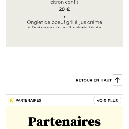
citron confit
20 €
Onglet de boeuf grillé, jus crémé
à l’estragon, frites & salade frisée
19 €
DESSERT
Crémeux chocolat & cacahuètes
7 €
Riz au lait, pomme caramélisée &
RETOUR EN HAUT
noix de pécan
7 €
VOIR PLUS
PARTENAIRES
Partenaires