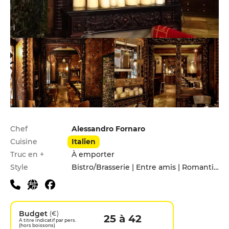
Infos pratiques
Chef
Alessandro Fornaro
Cuisine
Italien
Truc en +
À emporter
Style
Bistro/Brasserie | Entre amis | Romantique
Budget
(€)
25 à 42
A titre indicatif par pers.
(hors boissons)