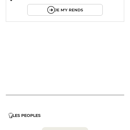
© OpenMapTiles © OpenStreetMap
JE M'Y RENDS
12h - 14h
19h - 23h30
12h - 14h
19h - 23h30
12h - 14h
19h - 23h30
12h - 14h
19h - 23h30
12h - 14h
19h - 23h30
LES PEOPLES