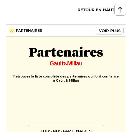
Glace à la pistache Stern
22 €
RETOUR EN HAUT
Zuppa inglese à la liqueur
alchermes
VOIR PLUS
PARTENAIRES
20 €
FORMULES
Partenaires
Plat du jour
25 €
Formule du jour
Retrouvez la liste complète des partenaires qui font confiance
à Gault & Millau
35 €
Menu
42 €
TOUS NOS PARTENAIRES