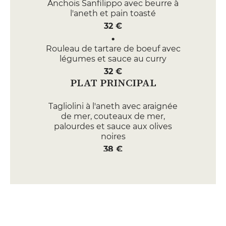
Anchois Sanfilippo avec beurre à
l'aneth et pain toasté
32 €
Rouleau de tartare de boeuf avec
légumes et sauce au curry
32 €
PLAT PRINCIPAL
Tagliolini à l'aneth avec araignée
de mer, couteaux de mer,
palourdes et sauce aux olives
noires
38 €
Ris de veau 'alla milanese' avec
sauce à l'estragon et salade
60 €
DESSERT