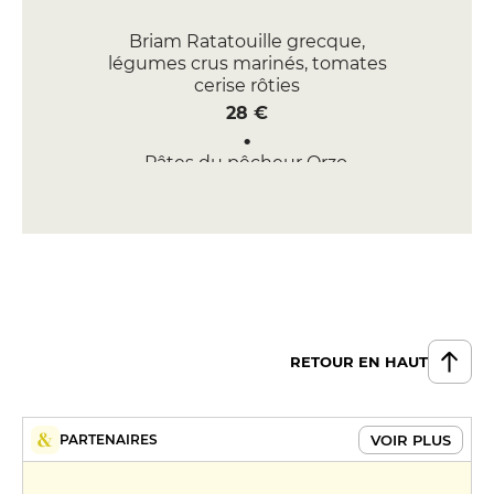
Briam Ratatouille grecque,
légumes crus marinés, tomates
cerise rôties
28 €
Pâtes du pêcheur Orzo,
coquillages & crustacés du jour,
bisque au Metaxa, safran de
Kozani AOP
38 €
DESSERT
Cremeux au chocolat Noir 70%
xcoco mayan red, huile d’olive
RETOUR EN HAUT
extra vierge, fleur de sel, caprice
14 €
VOIR PLUS
PARTENAIRES
Portokalopita Gâteau à l’orange
et au phyllo, orange confite, glace