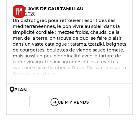
L'AVIS DE GAULT&MILLAU
2026
Un bistrot grec pour retrouver l'esprit des îles
méditerranéennes, le bon vivre au soleil dans la
simplicité cordiale : mezzes froids, chauds, de la
mer, de la terre, on trouve de quoi se faire plaisir
dans un vaste catalogue : tarama, tzatziki, beignets
de courgettes, boulettes de viande sauce tomate,
mais aussi un peu d'originalité avec le tartare de
crabe vinaigrette aux agrumes ou les crevettes
avec une sauce flambée à l'ouzo. Plaisant dessert à
l'orange, vins du cru.
PLAN
© OpenMapTiles © OpenStreetMap
JE M'Y RENDS
19h - 23h30