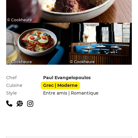
© Cookheure
© Cookheure
© Cookheure
Infos pratiques
Chef
Paul Evangelopoulos
Cuisine
Grec | Moderne
Style
Entre amis | Romantique