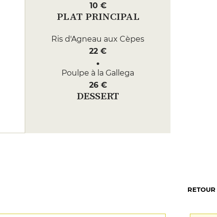
10 €
PLAT PRINCIPAL
Ris d'Agneau aux Cèpes
22 €
Poulpe à la Gallega
26 €
DESSERT
Crème Brûlée
7 €
Profiterole Géante
8 €
RETOUR