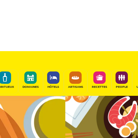
Sélectionné
PARTAGER
IRITUEUX
DOMAINES
HÔTELS
ARTISANS
RECETTES
PEOPLE