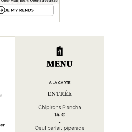
 OpenMapTiles © OpenStreetMap
JE M'Y RENDS
MENU
A LA CARTE
ENTRÉE
er
Chipirons Plancha
14 €
er
Oeuf parfait piperade