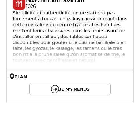
L'AVIS DE GAULT&MILLAU
2026
Simplicité et authenticité, on ne s'attend pas
forcément à trouver un izakaya aussi probant dans
cette rue calme du centre hyérois. Les habitués
mettent leurs chaussures dans les tiroirs avant de
s'installer en tailleur, des tables sont aussi
disponibles pour goûter une cuisine familiale bien
faite, les gyozas, le karaage, les ramens ou le très
bon riz à la prune salée qu'on aromatise de thé, le
tout servi avec gentillesse et naturel.
PLAN
© OpenMapTiles © OpenStreetMap
JE M'Y RENDS
12h - 14h
12h - 14h