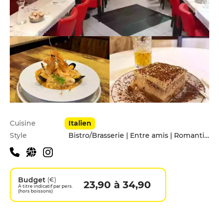
Infos pratiques
Cuisine
Italien
Style
Bistro/Brasserie | Entre amis | Romantique
Budget
(€)
23,90 à 34,90
A titre indicatif par pers.
(hors boissons)