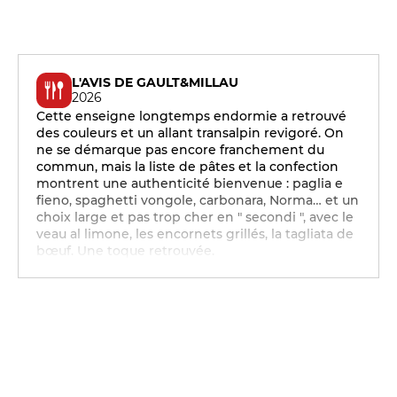
L'AVIS DE GAULT&MILLAU
2026
Cette enseigne longtemps endormie a retrouvé
des couleurs et un allant transalpin revigoré. On
ne se démarque pas encore franchement du
commun, mais la liste de pâtes et la confection
montrent une authenticité bienvenue : paglia e
fieno, spaghetti vongole, carbonara, Norma… et un
choix large et pas trop cher en " secondi ", avec le
veau al limone, les encornets grillés, la tagliata de
bœuf. Une toque retrouvée.
12h - 14h30
17h30 - 21h30
12h - 14h30
17h30 - 21h30
12h - 14h30
17h30 - 21h30
12h - 14h30
17h30 - 21h30