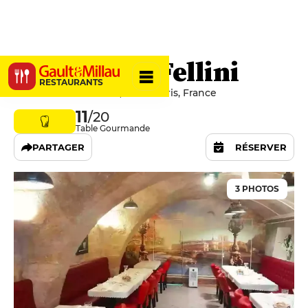
Ristorante Fellini
RESTAURANTS
47 Rue De l'Arbre Sec, 75001 Paris, France
11
/20
Table Gourmande
PARTAGER
RÉSERVER
3 PHOTOS