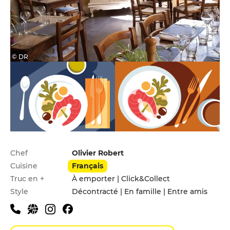
© DR
Infos pratiques
Chef
Olivier Robert
Cuisine
Français
Truc en +
À emporter | Click&Collect
Style
Décontracté | En famille | Entre amis