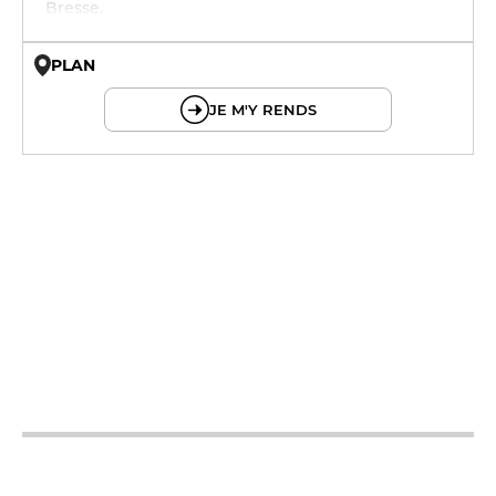
Bresse.
PLAN
© OpenMapTiles © OpenStreetMap
JE M'Y RENDS
12h - 14h
19h - 23h30
12h - 14h
19h - 23h30
12h - 14h
19h - 23h30
12h - 14h
19h - 23h30
12h - 14h
19h - 23h30