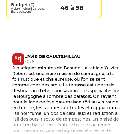
Budget
(€)
46 à 98
A titre indicatif par pers.
(hors boissons)
L'AVIS DE GAULT&MILLAU
2026
À quelques minutes de Beaune, La table d’Olivier
Robert est une vraie maison de campagne, à la
fois rustique et chaleureuse, où l’on se sent
comme chez des amis. La terrasse est une vraie
destination d’été, pour savourer les spécialités de
la Bourgogne à l’ombre des parasols. On revient
pour le lobe de foie gras maison rôti au vin rouge
en terrine, les tartines aux truffes et cappuccino à
l’ail noir fumé, un dos de cabillaud et réduction à
l’ail des ours, risotto de tempestines, un braisé de
bœuf en basse température trente-six heures,
pommes anna, caramel agrumes et crème de