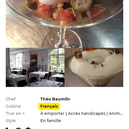
Infos pratiques
Chef
Théo Baumlin
Cuisine
Français
Truc en +
À emporter | Accès handicapés | Animaux acceptés | Jardin | Leçons de cuisine | Menu enfants | Parking privé | Service de livraison
Style
En famille