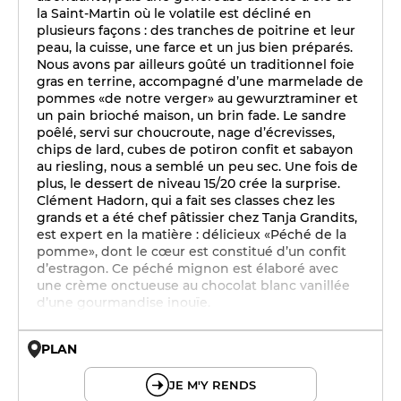
la Saint-Martin où le volatile est décliné en
plusieurs façons : des tranches de poitrine et leur
peau, la cuisse, une farce et un jus bien préparés.
Nous avons par ailleurs goûté un traditionnel foie
gras en terrine, accompagné d’une marmelade de
pommes «de notre verger» au gewurztraminer et
un pain brioché maison, un brin fade. Le sandre
poêlé, servi sur choucroute, nage d’écrevisses,
chips de lard, cubes de potiron confit et sabayon
au riesling, nous a semblé un peu sec. Une fois de
plus, le dessert de niveau 15/20 crée la surprise.
Clément Hadorn, qui a fait ses classes chez les
grands et a été chef pâtissier chez Tanja Grandits,
est expert en la matière : délicieux «Péché de la
pomme», dont le cœur est constitué d’un confit
d’estragon. Ce péché mignon est élaboré avec
une crème onctueuse au chocolat blanc vanillée
d’une gourmandise inouïe.
PLAN
© OpenMapTiles © OpenStreetMap
JE M'Y RENDS