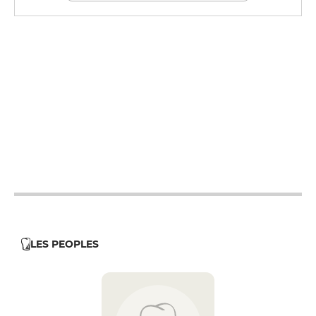
12h - 14h
19h - 23h30
12h - 14h
19h - 23h30
12h - 14h
19h - 23h30
12h - 14h
19h - 23h30
12h - 14h
19h - 23h30
LES PEOPLES