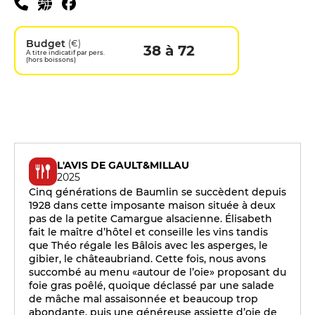
Budget
(€)
38 à 72
A titre indicatif par pers.
(hors boissons)
L'AVIS DE GAULT&MILLAU
2025
Cinq générations de Baumlin se succèdent depuis
1928 dans cette imposante maison située à deux
pas de la petite Camargue alsacienne. Élisabeth
fait le maître d’hôtel et conseille les vins tandis
que Théo régale les Bâlois avec les asperges, le
gibier, le châteaubriand. Cette fois, nous avons
succombé au menu «autour de l’oie» proposant du
foie gras poêlé, quoique déclassé par une salade
de mâche mal assaisonnée et beaucoup trop
abondante, puis une généreuse assiette d’oie de