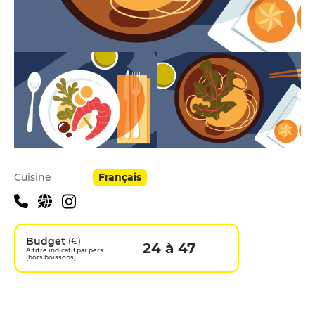
Infos pratiques
Cuisine
Français
Budget
(€)
24 à 47
A titre indicatif par pers.
(hors boissons)