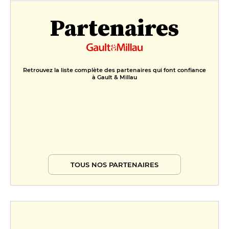
24 €
Partenaires
Menu Valentine
36 €
Menu André
Retrouvez la liste complète des partenaires qui font confiance
47 €
à Gault & Millau
TOUS NOS PARTENAIRES