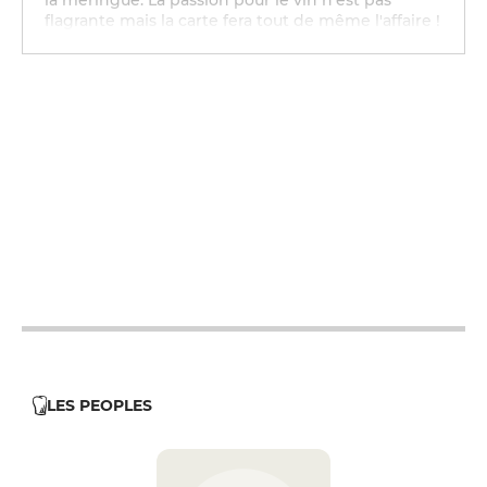
la meringue. La passion pour le vin n'est pas
flagrante mais la carte fera tout de même l'affaire !
12h - 14h
19h - 21h
12h - 14h
19h - 21h
12h - 14h
19h - 21h
12h - 14h
19h - 21h
12h - 14h
LES PEOPLES