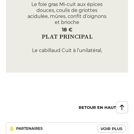
Le foie gras Mi-cuit aux épices
douces, coulis de griottes
acidulée, mûres, confit d’oignons
et brioche
18 €
PLAT PRINCIPAL
Le cabillaud Cuit à l’unilatéral,
pulpe d’artichaut, asperges
blanches, ravigote et riz soufflé
25 €
Le ris de veau En rillons,
champignons de Médréac,
grenailles confites, chips d’ail et
jus au miso blanc
RETOUR EN HAUT
35 €
FORMULES
VOIR PLUS
PARTENAIRES
Menu déjeuner