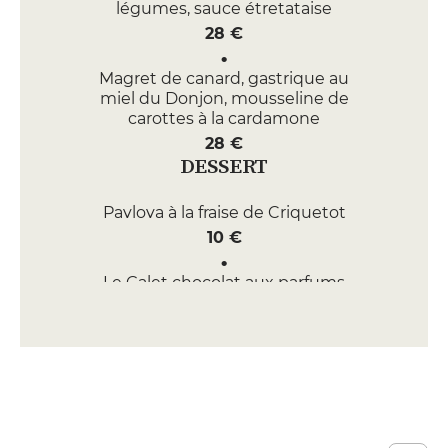
légumes, sauce étretataise
28 €
Magret de canard, gastrique au
miel du Donjon, mousseline de
carottes à la cardamone
28 €
DESSERT
Pavlova à la fraise de Criquetot
10 €
Le Galet chocolat aux parfums
d’Orient
10 €
ENTRÉE
Carpaccio de tomate et
pastèque, crémeux fêta, graines
de lin