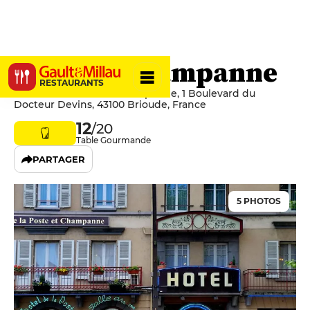
Poste et Champanne
RESTAURANTS
Hôtel de la Poste et Champanne, 1 Boulevard du
Docteur Devins, 43100 Brioude, France
12
/20
Table Gourmande
PARTAGER
5 PHOTOS