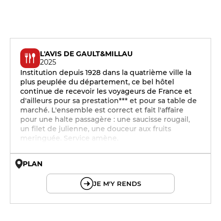
L'AVIS DE GAULT&MILLAU
2025
Institution depuis 1928 dans la quatrième ville la
plus peuplée du département, ce bel hôtel
continue de recevoir les voyageurs de France et
d'ailleurs pour sa prestation*** et pour sa table de
marché. L'ensemble est correct et fait l'affaire
pour une halte passagère : une saucisse rougail,
un filet de julienne, une douceur aux fruits
meringuée. Service amène.
PLAN
© OpenMapTiles © OpenStreetMap
JE M'Y RENDS
19h - 23h30