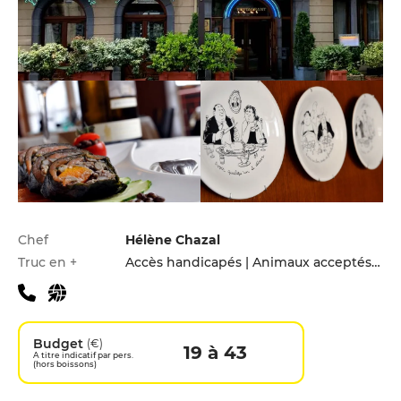
Infos pratiques
Chef
Hélène Chazal
Truc en +
Accès handicapés | Animaux acceptés | Parking privé
Budget
(€)
19 à 43
A titre indicatif par pers.
(hors boissons)