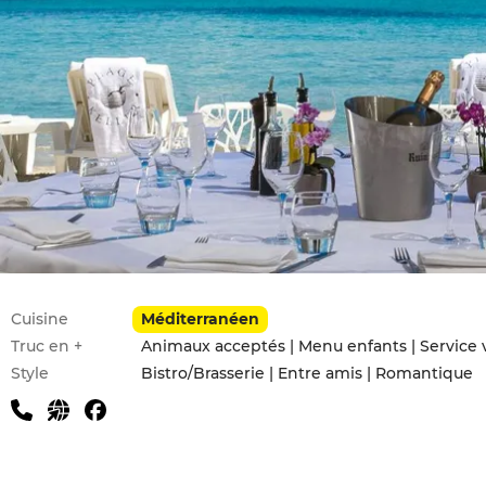
Infos pratiques
Cuisine
Méditerranéen
Truc en +
Animaux acceptés | Menu enfants | Service vo
Style
Bistro/Brasserie | Entre amis | Romantique