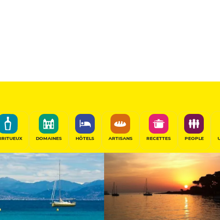
Sélectionné
PARTAGER
IRITUEUX
DOMAINES
HÔTELS
ARTISANS
RECETTES
PEOPLE