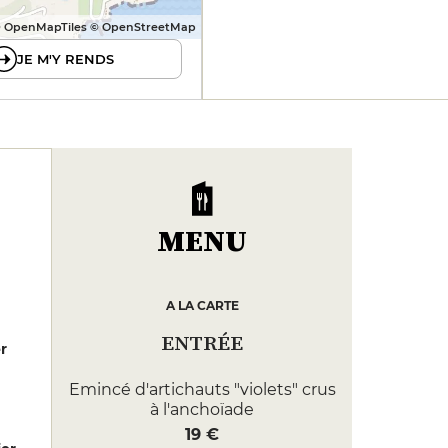
 OpenMapTiles © OpenStreetMap
JE M'Y RENDS
MENU
A LA CARTE
ENTRÉE
er
Emincé d'artichauts "violets" crus
à l'anchoïade
19 €