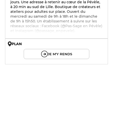
jours. Une adresse à retenir au cœur de la Pévèle,
à 20 min au sud de Lille. Boutique de créateurs et
ateliers pour adultes sur place. Ouvert du
mercredi au samedi de 9h à 18h et le dimanche
de 9h à 15h50. Un établissement à suivre sur les
réseaux sociaux : Facebook (@Pas-Sage en Pévèle)
et Instagram (@passage_enpevele).
PLAN
© OpenMapTiles © OpenStreetMap
JE M'Y RENDS
9h - 18h
9h - 18h
9h - 21h30
9h - 18h