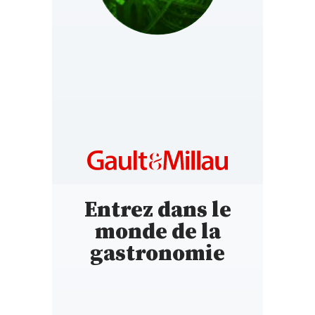
UNITED ARAB
https://www.gaultmillauae.com/
EMIRATES
Entrez dans le
monde de la
gastronomie