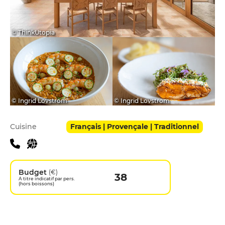
© ThinkUtopia
© Ingrid Lovstrom
© Ingrid Lovstrom
Infos pratiques
Cuisine
Français | Provençale | Traditionnel
Budget
(€)
38
A titre indicatif par pers.
(hors boissons)