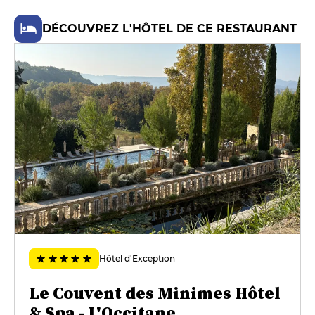
DESSERT
DÉCOUVREZ L'HÔTEL DE CE RESTAURANT
Les pâtisseries
13 €
FORMULES
Menu Déjeuner
38 €
Hôtel d'Exception
Le Couvent des Minimes Hôtel
& Spa - L'Occitane