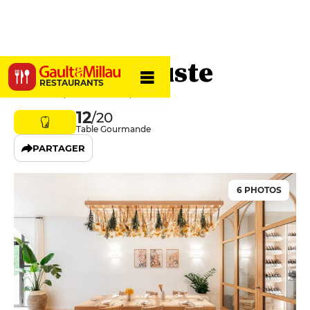
Pamparigouste
RESTAURANTS
Le Roucas, 04300 Mane, France
12
/20
Table Gourmande
PARTAGER
6 PHOTOS