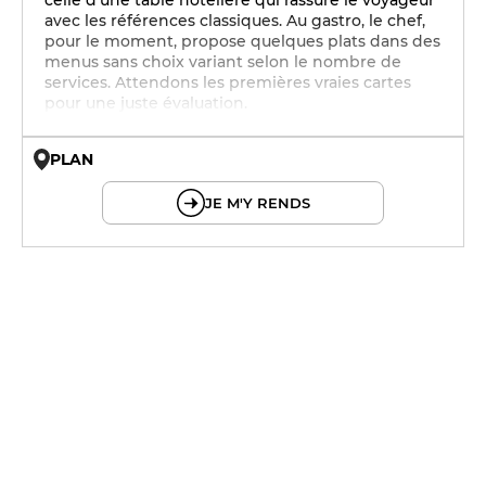
celle d’une table hôtelière qui rassure le voyageur
avec les références classiques. Au gastro, le chef,
pour le moment, propose quelques plats dans des
menus sans choix variant selon le nombre de
services. Attendons les premières vraies cartes
pour une juste évaluation.
PLAN
© OpenMapTiles © OpenStreetMap
JE M'Y RENDS
12h - 14h
12h - 14h
12h - 14h
12h - 14h
12h - 14h
12h - 14h
12h - 14h