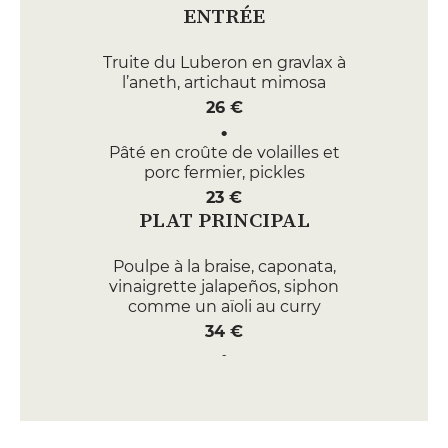
ENTRÉE
Truite du Luberon en gravlax à
l’aneth, artichaut mimosa
26 €
Pâté en croûte de volailles et
porc fermier, pickles
23 €
PLAT PRINCIPAL
Poulpe à la braise, caponata,
vinaigrette jalapeños, siphon
comme un aïoli au curry
34 €
Épaule d’agneau confite alla
gremolata, aubergine laquée au
miso
34 €