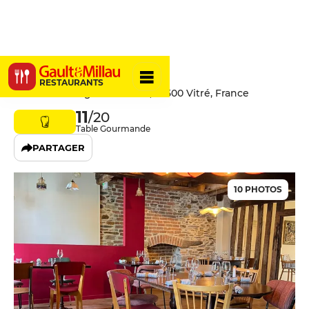
Odette
RESTAURANTS
5 Rue du Bourg aux Moines, 35500 Vitré, France
11
/20
Table Gourmande
PARTAGER
10 PHOTOS