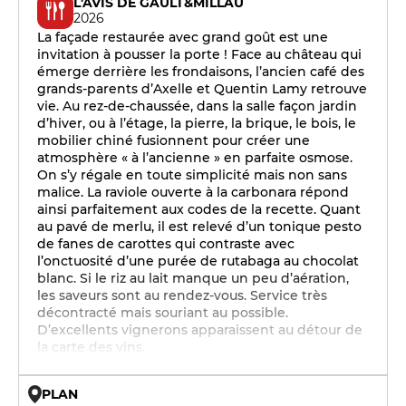
L'AVIS DE GAULT&MILLAU
2026
La façade restaurée avec grand goût est une
invitation à pousser la porte ! Face au château qui
émerge derrière les frondaisons, l’ancien café des
grands-parents d’Axelle et Quentin Lamy retrouve
vie. Au rez-de-chaussée, dans la salle façon jardin
d’hiver, ou à l’étage, la pierre, la brique, le bois, le
mobilier chiné fusionnent pour créer une
atmosphère « à l’ancienne » en parfaite osmose.
On s’y régale en toute simplicité mais non sans
malice. La raviole ouverte à la carbonara répond
ainsi parfaitement aux codes de la recette. Quant
au pavé de merlu, il est relevé d’un tonique pesto
de fanes de carottes qui contraste avec
l’onctuosité d’une purée de rutabaga au chocolat
blanc. Si le riz au lait manque un peu d’aération,
les saveurs sont au rendez-vous. Service très
décontracté mais souriant au possible.
D’excellents vignerons apparaissent au détour de
la carte des vins.
PLAN
© OpenMapTiles © OpenStreetMap