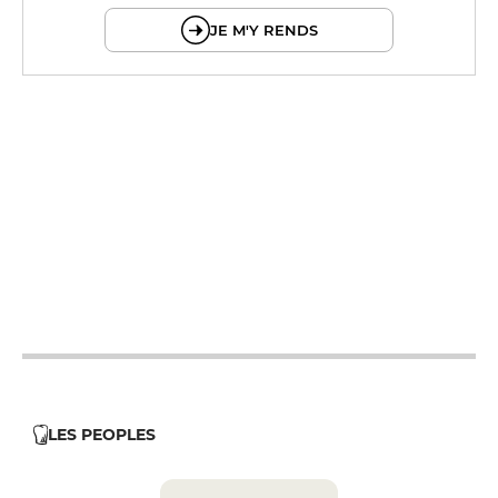
JE M'Y RENDS
12h - 14h
19h - 21h
12h - 14h
19h - 21h
12h - 14h
19h - 21h
12h - 14h
19h - 21h
12h - 14h
LES PEOPLES