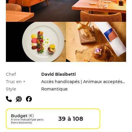
Infos pratiques
Chef
David Biasibetti
Truc en +
Accès handicapés | Animaux acceptés | Menu enfants
Style
Romantique
Budget
(€)
39 à 108
A titre indicatif par pers.
(hors boissons)