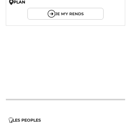
PLAN
© OpenMapTiles © OpenStreetMap
JE M'Y RENDS
12h - 14h
19h - 23h30
12h - 14h
19h - 23h30
12h - 14h
19h - 23h30
12h - 14h
19h - 23h30
19h - 23h30
LES PEOPLES