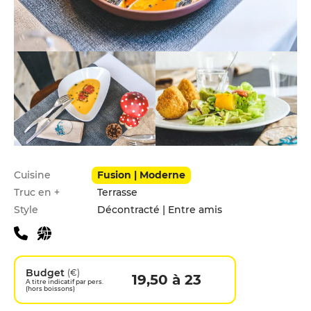
Infos pratiques
Cuisine
Fusion | Moderne
Truc en +
Terrasse
Style
Décontracté | Entre amis
Budget
(€)
19,50 à 23
A titre indicatif par pers.
(hors boissons)