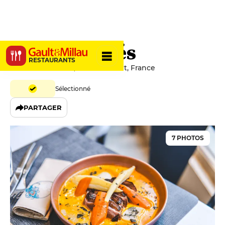
Ô Mets Tissés
RESTAURANTS
6 Place de l'Étuve, 90000 Belfort, France
Sélectionné
PARTAGER
7 PHOTOS