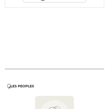
12h - 14h
19h - 22h30
12h - 14h
19h - 22h30
12h - 14h
19h - 22h30
12h - 14h
19h - 22h30
12h - 14h
LES PEOPLES