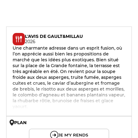
L'AVIS DE GAULT&MILLAU
2026
Une charmante adresse dans un esprit fusion, où
l’on apprécie aussi bien les propositions de
marché que les idées plus exotiques. Bien situé
sur la place de la Grande fontaine, la terrasse est
très agréable en été. On revient pour la soupe
froide aux deux asperges, truite fumée, asperges
cuites et crues, le caviar d’aubergine et fromage
de brebis, le risotto aux deux asperges et morilles,
le colombo d’agneau et bananes plantains vapeur,
la rhubarbe rôtie, brunoise de fraises et glace
yaourt.
PLAN
© OpenMapTiles © OpenStreetMap
JE M'Y RENDS