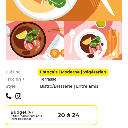
Infos pratiques
Cuisine
Français | Moderne | Végétarien
Truc en +
Terrasse
Style
Bistro/Brasserie | Entre amis
Budget
(€)
20 à 24
A titre indicatif par pers.
(hors boissons)