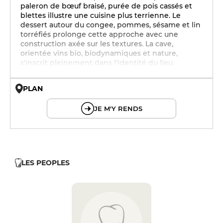
paleron de bœuf braisé, purée de pois cassés et
blettes illustre une cuisine plus terrienne. Le
dessert autour du congee, pommes, sésame et lin
torréfiés prolonge cette approche avec une
construction axée sur les textures. La cave,
orientée vins bio, biodynamiques et nature,
s'inscrit pleinement dans l'identité du lieu.
PLAN
© OpenMapTiles © OpenStreetMap
JE M'Y RENDS
LES PEOPLES