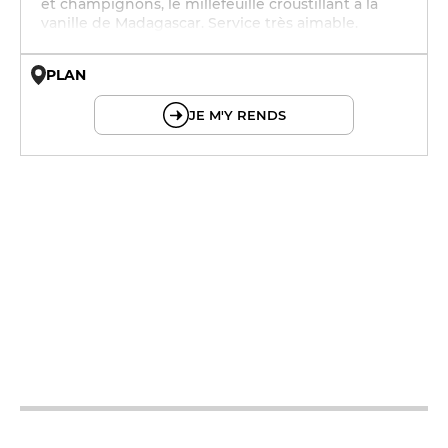
et champignons, le millefeuille croustillant à la
vanille de Madagascar. Service très aimable.
PLAN
© OpenMapTiles © OpenStreetMap
JE M'Y RENDS
12h - 14h
19h - 23h30
12h - 14h
19h - 23h30
12h - 14h
19h - 23h30
12h - 14h
19h - 23h30
12h - 14h
19h - 23h30