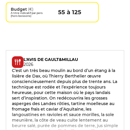
Budget
(€)
55 à 125
A titre indicatif par pers.
(hors boissons)
L'AVIS DE GAULT&MILLAU
2026
C’est un très beau moulin au bord d’un étang à la
lisière de Dax, où Thierry Berthelier œuvre
consciencieusement depuis plus de trente ans. La
technique est rodée et l’expérience toujours
heureuse, pour cette maison où le pays landais
sert d’inspiration. On redécouvrira les grosses
asperges des Landes rôties, tartine moelleuse au
fromage frais et caviar d’Aquitaine, les
langoustines en ravioles et sauce morilles, la sole
meunière, la côte de veau cuite lentement au
beurre salé, purée de pommes de terre, jus simple