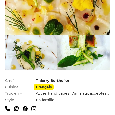
Infos pratiques
Chef
Thierry Berthelier
Cuisine
Français
Truc en +
Accès handicapés | Animaux acceptés | Menu enfants | Parking privé
Style
En famille