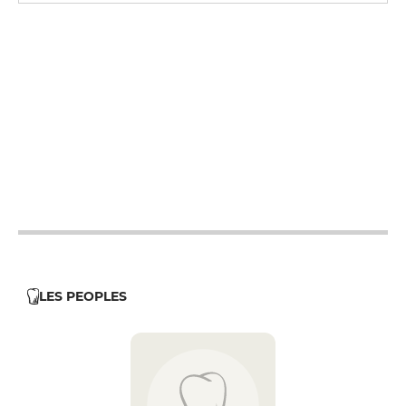
12h - 14h
12h - 14h
19h - 23h30
12h - 14h
19h - 23h30
12h - 14h
19h - 23h30
12h - 14h
19h - 23h30
LES PEOPLES