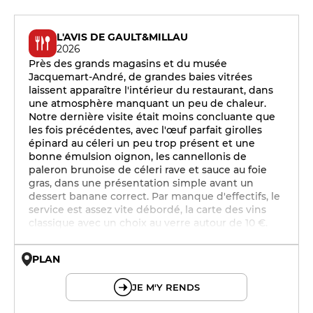
L'AVIS DE GAULT&MILLAU
2026
Près des grands magasins et du musée
Jacquemart-André, de grandes baies vitrées
laissent apparaître l'intérieur du restaurant, dans
une atmosphère manquant un peu de chaleur.
Notre dernière visite était moins concluante que
les fois précédentes, avec l'œuf parfait girolles
épinard au céleri un peu trop présent et une
bonne émulsion oignon, les cannellonis de
paleron brunoise de céleri rave et sauce au foie
gras, dans une présentation simple avant un
dessert banane correct. Par manque d'effectifs, le
service est assez vite débordé, la carte des vins
classique avec un choix au verre autour de 10 €.
PLAN
© OpenMapTiles © OpenStreetMap
JE M'Y RENDS