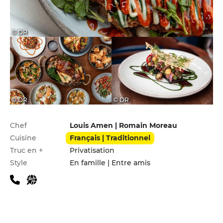
© DR
© DR
© DR
Infos pratiques
Chef
Louis Amen | Romain Moreau
Cuisine
Français | Traditionnel
Truc en +
Privatisation
Style
En famille | Entre amis