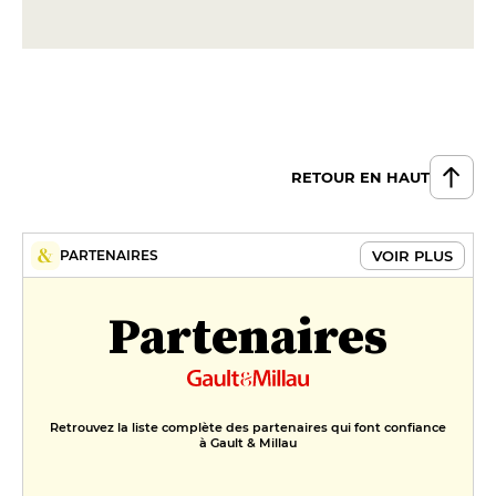
Pavé de cabillaud, courgette
grise rôtie, feta, olive, citron confit
et coulis de piquillos au basilic
28 €
DESSERT
RETOUR EN HAUT
La fraise, biscuit moelleux
amande/noisette, sorbet
fraise/tonka, chantilly romarin,
VOIR PLUS
PARTENAIRES
tuile fraise
15 €
Partenaires
Crémeux chocolat, praliné et
crème glacée noisette, chantilly
et streusel cacao
14 €
Retrouvez la liste complète des partenaires qui font confiance
à Gault & Millau