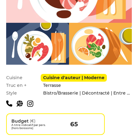
Infos pratiques
Cuisine
Cuisine d'auteur | Moderne
Truc en +
Terrasse
Style
Bistro/Brasserie | Décontracté | Entre amis
Budget
(€)
65
A titre indicatif par pers.
(hors boissons)