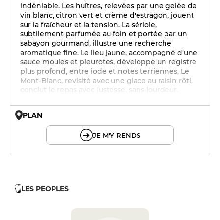
indéniable. Les huîtres, relevées par une gelée de
vin blanc, citron vert et crème d'estragon, jouent
sur la fraîcheur et la tension. La sériole,
subtilement parfumée au foin et portée par un
sabayon gourmand, illustre une recherche
aromatique fine. Le lieu jaune, accompagné d'une
sauce moules et pleurotes, développe un registre
plus profond, entre iode et notes terriennes. Le
Mont-Blanc, revisité avec une glace au raisin rôti,
conclut le repas avec justesse, sans lourdeur.
PLAN
© OpenMapTiles © OpenStreetMap
JE M'Y RENDS
LES PEOPLES