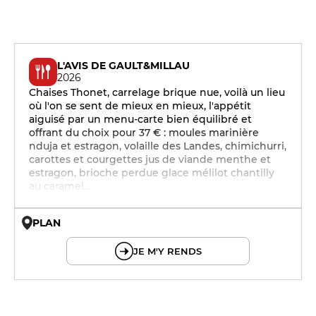
L'AVIS DE GAULT&MILLAU
2026
Chaises Thonet, carrelage brique nue, voilà un lieu
où l'on se sent de mieux en mieux, l'appétit
aiguisé par un menu-carte bien équilibré et
offrant du choix pour 37 € : moules marinière
nduja et estragon, volaille des Landes, chimichurri,
carottes et courgettes jus de viande menthe et
estragon, brioche perdue glace mélilot chantilly
au caramel…
PLAN
© OpenMapTiles © OpenStreetMap
JE M'Y RENDS
12h - 14h