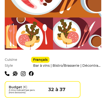
Infos pratiques
Cuisine
Français
Style
Bar à vins | Bistro/Brasserie | Décontracté | Entre amis
Budget
(€)
32 à 37
A titre indicatif par pers.
(hors boissons)