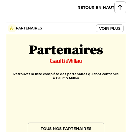
escargots de Crète, asperge
blanche, morille, jus miel-baie de
RETOUR EN HAUT
cannelier
55 €
DESSERT
VOIR PLUS
PARTENAIRES
Tarte à la pistache d’Égine,
Partenaires
rhubarbe pochée, sorbet coco,
jus de rhubarbe
19 €
Croustillant pâte phyllo, confit à
Retrouvez la liste complète des partenaires qui font confiance
à Gault & Millau
l’orange, crémeux vanille, sorbet
mandarine-yuzu
17 €
FORMULES
Menu Découverte
110 €
TOUS NOS PARTENAIRES