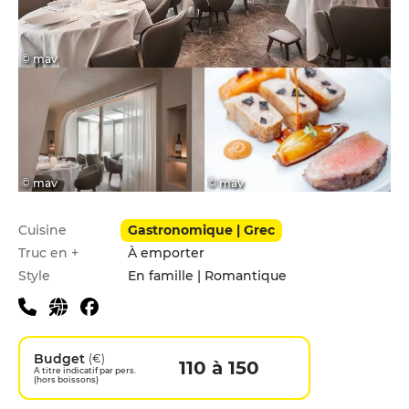
© mav
© mav
© mav
Infos pratiques
Cuisine
Gastronomique | Grec
Truc en +
À emporter
Style
En famille | Romantique
Budget
(€)
110 à 150
A titre indicatif par pers.
(hors boissons)