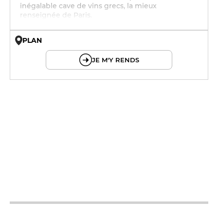
inégalable cave de vins grecs, la mieux
renseignée de Paris.
PLAN
© OpenMapTiles © OpenStreetMap
JE M'Y RENDS
19h - 23h30
19h - 23h30
19h - 23h30
12h - 14h
19h - 23h30
12h - 14h
19h - 23h30