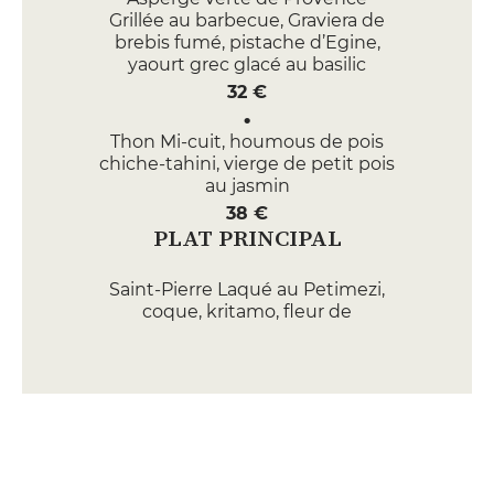
Grillée au barbecue, Graviera de
brebis fumé, pistache d’Egine,
yaourt grec glacé au basilic
32 €
Thon Mi-cuit, houmous de pois
chiche-tahini, vierge de petit pois
au jasmin
38 €
PLAT PRINCIPAL
Saint-Pierre Laqué au Petimezi,
coque, kritamo, fleur de
courgette au confit de légumes,
jus iodé cardamone-baie de
Timur
49 €
Caille fermière Marinée aux
feuilles de vigne, keftédès aux