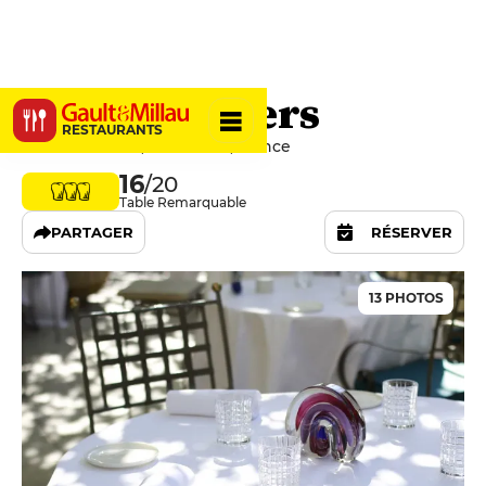
Les Terraillers
RESTAURANTS
11 Chemin Neuf, 06410 Biot, France
16
/20
Table Remarquable
PARTAGER
RÉSERVER
13 PHOTOS