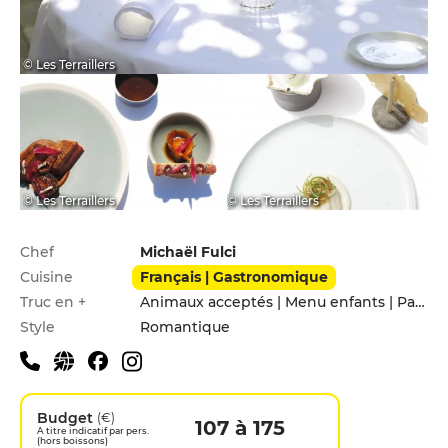
© Les Terraillers
© Les Terraillers
© Les Terraillers
Infos pratiques
Chef
Michaël Fulci
Cuisine
Français | Gastronomique
Truc en +
Animaux acceptés | Menu enfants | Parking privé | Service voiturier
Style
Romantique
Budget
(€)
107 à 175
A titre indicatif par pers.
(hors boissons)