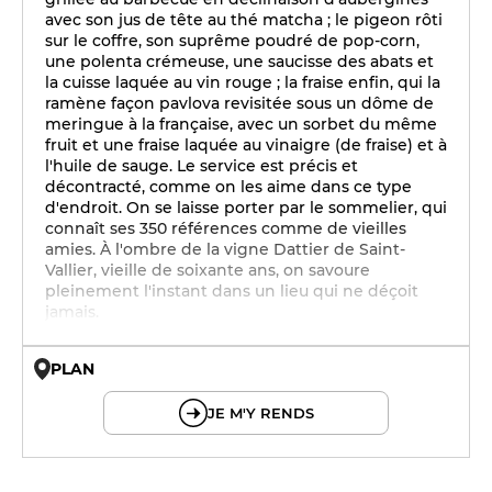
avec son jus de tête au thé matcha ; le pigeon rôti
sur le coffre, son suprême poudré de pop-corn,
une polenta crémeuse, une saucisse des abats et
la cuisse laquée au vin rouge ; la fraise enfin, qui la
ramène façon pavlova revisitée sous un dôme de
meringue à la française, avec un sorbet du même
fruit et une fraise laquée au vinaigre (de fraise) et à
l'huile de sauge. Le service est précis et
décontracté, comme on les aime dans ce type
d'endroit. On se laisse porter par le sommelier, qui
connaît ses 350 références comme de vieilles
amies. À l'ombre de la vigne Dattier de Saint-
Vallier, vieille de soixante ans, on savoure
pleinement l'instant dans un lieu qui ne déçoit
jamais.
PLAN
© OpenMapTiles © OpenStreetMap
JE M'Y RENDS