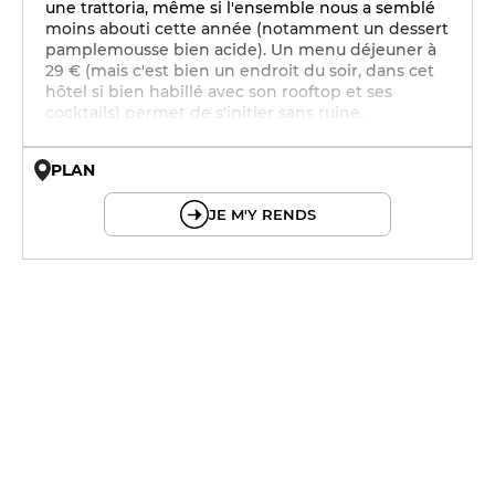
une trattoria, même si l'ensemble nous a semblé
moins abouti cette année (notamment un dessert
pamplemousse bien acide). Un menu déjeuner à
29 € (mais c'est bien un endroit du soir, dans cet
hôtel si bien habillé avec son rooftop et ses
cocktails) permet de s'initier sans ruine.
PLAN
© OpenMapTiles © OpenStreetMap
JE M'Y RENDS
12h - 14h
19h - 23h30
12h - 14h
19h - 23h30
12h - 14h
19h - 23h30
12h - 14h
19h - 23h30
12h - 14h
19h - 23h30
12h - 14h
19h - 23h30