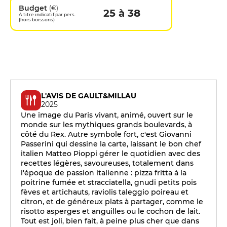
Budget
(€)
25 à 38
A titre indicatif par pers.
(hors boissons)
L'AVIS DE GAULT&MILLAU
2025
Une image du Paris vivant, animé, ouvert sur le
monde sur les mythiques grands boulevards, à
côté du Rex. Autre symbole fort, c'est Giovanni
Passerini qui dessine la carte, laissant le bon chef
italien Matteo Pioppi gérer le quotidien avec des
recettes légères, savoureuses, totalement dans
l'époque de passion italienne : pizza fritta à la
poitrine fumée et stracciatella, gnudi petits pois
fèves et artichauts, raviolis taleggio poireau et
citron, et de généreux plats à partager, comme le
risotto asperges et anguilles ou le cochon de lait.
Tout est joli, bien fait, à peine plus cher que dans