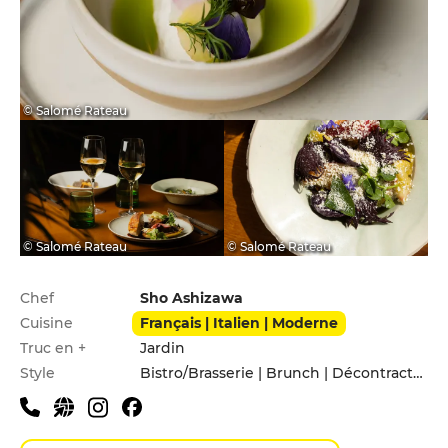
© Salomé Rateau
© Salomé Rateau
© Salomé Rateau
Infos pratiques
Chef
Sho Ashizawa
Cuisine
Français | Italien | Moderne
Truc en +
Jardin
Style
Bistro/Brasserie | Brunch | Décontracté | En famille | Entre amis