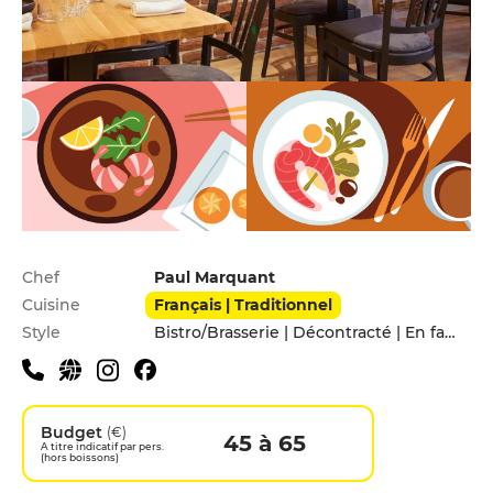
Infos pratiques
Chef
Paul Marquant
Cuisine
Français | Traditionnel
Style
Bistro/Brasserie | Décontracté | En famille | Entre amis
Budget
(€)
45 à 65
A titre indicatif par pers.
(hors boissons)