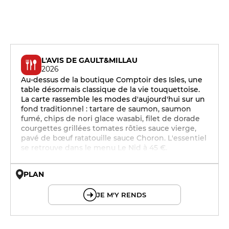
L'AVIS DE GAULT&MILLAU
2026
Au-dessus de la boutique Comptoir des Isles, une
table désormais classique de la vie touquettoise.
La carte rassemble les modes d'aujourd'hui sur un
fond traditionnel : tartare de saumon, saumon
fumé, chips de nori glace wasabi, filet de dorade
courgettes grillées tomates rôties sauce vierge,
pavé de bœuf ratatouille sauce Choron. L'essentiel
se retrouve dans le menu Le Nid à 45 €.
PLAN
© OpenMapTiles © OpenStreetMap
JE M'Y RENDS