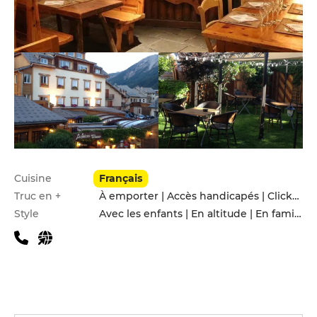
Infos pratiques
Cuisine
Français
Truc en +
À emporter | Accès handicapés | Click&Collect | Terrasse
Style
Avec les enfants | En altitude | En famille | Entre amis