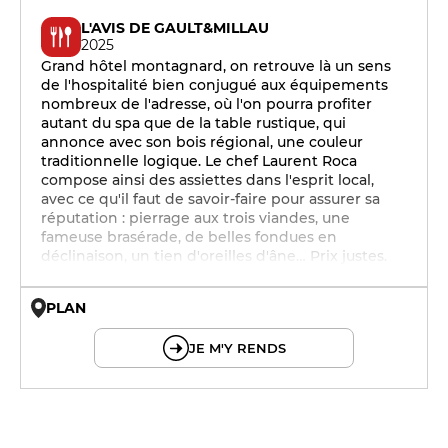
L'AVIS DE GAULT&MILLAU
2025
Grand hôtel montagnard, on retrouve là un sens
de l'hospitalité bien conjugué aux équipements
nombreux de l'adresse, où l'on pourra profiter
autant du spa que de la table rustique, qui
annonce avec son bois régional, une couleur
traditionnelle logique. Le chef Laurent Roca
compose ainsi des assiettes dans l'esprit local,
avec ce qu'il faut de savoir-faire pour assurer sa
réputation : pierrage aux trois viandes, une
fameuse brasérade, de belles fondues en
déclinaison, un tien d'oreilles d'âne… Prix justes.
PLAN
© OpenMapTiles © OpenStreetMap
JE M'Y RENDS
12h - 14h