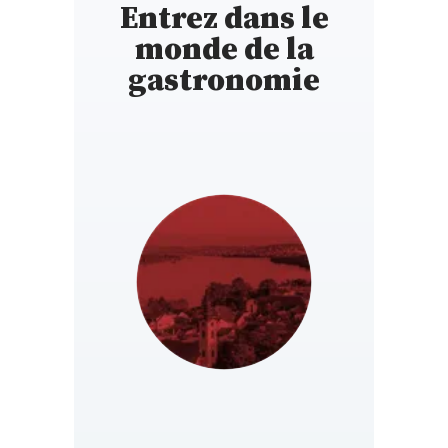
Entrez dans le
monde de la
gastronomie
SERBIA
https://rs.gaultmillau.com