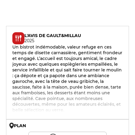
L'AVIS DE GAULT&MILLAU
2025
Un bistrot indémodable, valeur refuge en ces
temps de disette carnassière, gentiment frondeur
et engagé. L’accueil est toujours amical, le cadre
joyeux avec quelques espiègleries empaillées, le
service infaillible et qui sait faire tourner le moulin
: ça dépote et ça papote dans une ambiance
gavroche, avec la tête de veau gribiche, la
saucisse, faite à la maison, purée bien dense, tarte
aux framboises, les desserts étant moins une
spécialité. Cave pointue, aux nombreuses
découvertes, même pour les amateurs éclairés, et
belle sélection au verre.
PLAN
© OpenMapTiles © OpenStreetMap