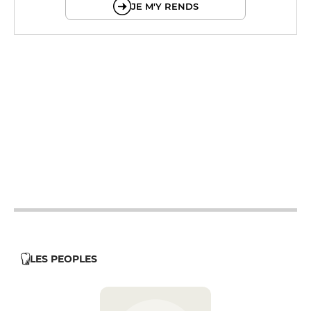
JE M'Y RENDS
12h - 14h
19h - 23h30
12h - 14h
19h - 23h30
12h - 14h
19h - 23h30
12h - 14h
19h - 23h30
12h - 14h
19h - 23h30
LES PEOPLES