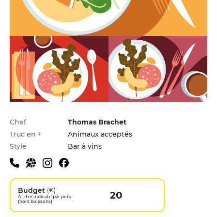
Infos pratiques
Chef
Thomas Brachet
Truc en +
Animaux acceptés
Style
Bar à vins
Budget
(€)
20
A titre indicatif par pers.
(hors boissons)