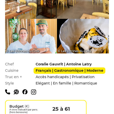
© Les Vitrines du CHR
© Les Vitrines du CHR
Infos pratiques
Chef
Coralie Gauvrit | Antoine Latry
Cuisine
Français | Gastronomique | Moderne
Truc en +
Accès handicapés | Privatisation
Style
Elégant | En famille | Romantique
Budget
(€)
25 à 61
A titre indicatif par pers.
(hors boissons)