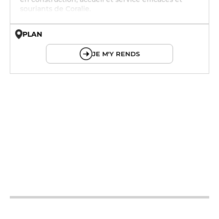
souriants de Coralie.
PLAN
© OpenMapTiles © OpenStreetMap
JE M'Y RENDS
12h - 13h30
19h - 20h30
12h - 13h30
12h - 13h30
19h - 20h30
12h - 13h30
19h - 20h30
12h - 13h30