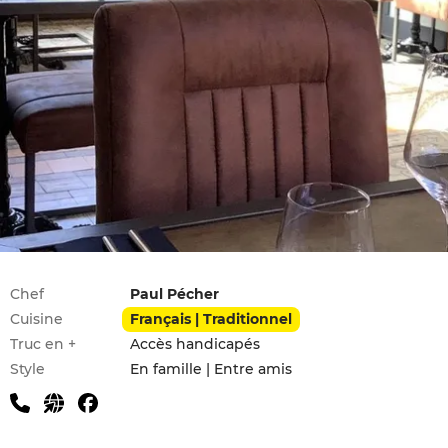
Infos pratiques
Chef
Paul Pécher
Cuisine
Français | Traditionnel
Truc en +
Accès handicapés
Style
En famille | Entre amis