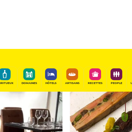
13
/20
Table de Chef
France
PARTAGER
IRITUEUX
DOMAINES
HÔTELS
ARTISANS
RECETTES
PEOPLE