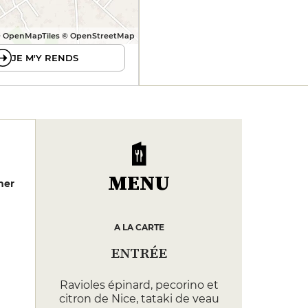
 OpenMapTiles © OpenStreetMap
JE M'Y RENDS
MENU
her
A LA CARTE
ENTRÉE
Ravioles épinard, pecorino et
citron de Nice, tataki de veau