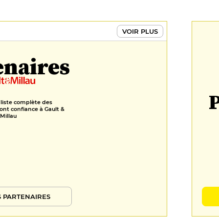
Financier pistache, chocolat noir
70% et marjolaine
VOIR PLUS
10 €
enaires
Tartelette pomme, noisette et
bergamote
10 €
FORMULES
P
 liste complète des
ont confiance à Gault &
Formule du marché - 2 temps
Millau
24 €
Formule du marché - 3 temps
32 €
Formule du marché - 4 temps
39 €
 PARTENAIRES
Menu découverte