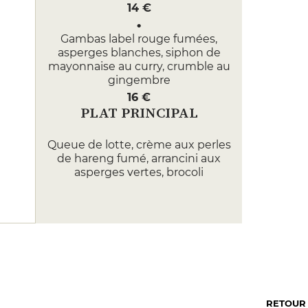
14 €
Gambas label rouge fumées,
asperges blanches, siphon de
mayonnaise au curry, crumble au
gingembre
16 €
PLAT PRINCIPAL
Queue de lotte, crème aux perles
de hareng fumé, arrancini aux
asperges vertes, brocoli
24 €
Selle d’agneau farci blettes,
spiannata et pignons de pin, jus
corsé, polenta à l’ail des ours,
fenouil
26 €
DESSERT
RETOUR