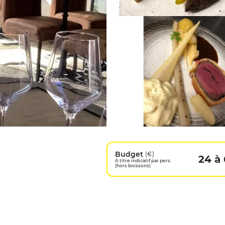
Budget
(€)
24 à
A titre indicatif par pers.
(hors boissons)