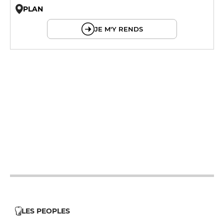
PLAN
© OpenMapTiles © OpenStreetMap
JE M'Y RENDS
12h - 14h
19h - 23h30
12h - 14h
19h - 23h30
12h - 14h
19h - 23h30
19h - 23h30
LES PEOPLES