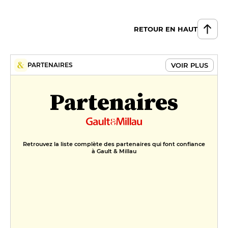
Mousse chocolat Guanaja,
panacotta à la fève tonka,
RETOUR EN HAUT
cacahouètes croustillantes et
caramel salé
13 €
VOIR PLUS
PARTENAIRES
Baba au rhum, compotée
Partenaires
rhubarbe-verveine, gel passion,
mousse mascarpone
13 €
Retrouvez la liste complète des partenaires qui font confiance
à Gault & Millau