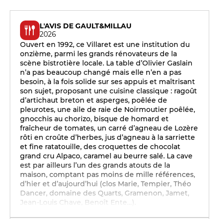
L'AVIS DE GAULT&MILLAU
2026
Ouvert en 1992, ce Villaret est une institution du
onzième, parmi les grands rénovateurs de la
scène bistrotière locale. La table d’Olivier Gaslain
n’a pas beaucoup changé mais elle n’en a pas
besoin, à la fois solide sur ses appuis et maîtrisant
son sujet, proposant une cuisine classique : ragoût
d’artichaut breton et asperges, poêlée de
pleurotes, une aile de raie de Noirmoutier poêlée,
gnocchis au chorizo, bisque de homard et
fraîcheur de tomates, un carré d’agneau de Lozère
rôti en croûte d’herbes, jus d’agneau à la sarriette
et fine ratatouille, des croquettes de chocolat
grand cru Alpaco, caramel au beurre salé. La cave
est par ailleurs l’un des grands atouts de la
maison, comptant pas moins de mille références,
d’hier et d’aujourd’hui (clos Marie, Tempier, Théo
Dancer, domaine des Quarts, Gramenon, Jamet,
Jean-Louis Chave, Benoît Ente…).