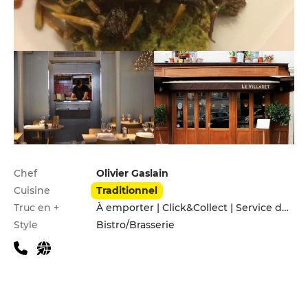
Infos pratiques
Chef
Olivier Gaslain
Cuisine
Traditionnel
Truc en +
À emporter | Click&Collect | Service de livraison
Style
Bistro/Brasserie