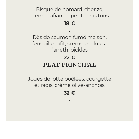
Bisque de homard, chorizo,
crème safranée, petits croûtons
18 €
Dès de saumon fumé maison,
fenouil confit, crème acidulé à
l’aneth, pickles
22 €
PLAT PRINCIPAL
Joues de lotte poêlées, courgette
et radis, crème olive-anchois
32 €
Ris de veau doré au sautoir,
purée de pommes de terre à la
moutarde, girolles, jus sarriette
48 €
DESSERT