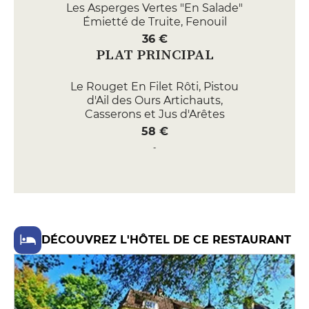
Les Asperges Vertes "En Salade"
Émietté de Truite, Fenouil
36 €
PLAT PRINCIPAL
Le Rouget En Filet Rôti, Pistou
d'Ail des Ours Artichauts,
Casserons et Jus d'Arêtes
58 €
Le Pigeon La Poitrine Laquée au
Vin de Noix Navet, Oignons et
Pommes
64 €
DESSERT
DÉCOUVREZ L'HÔTEL DE CE RESTAURANT
Les Premières Fraises du Pays Riz
au Lait Crémeux, Chèvre Frais et
Menthe
20 €