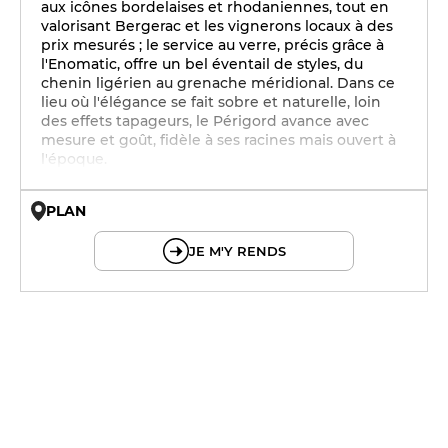
aux icônes bordelaises et rhodaniennes, tout en
valorisant Bergerac et les vignerons locaux à des
prix mesurés ; le service au verre, précis grâce à
l'Enomatic, offre un bel éventail de styles, du
chenin ligérien au grenache méridional. Dans ce
lieu où l'élégance se fait sobre et naturelle, loin
des effets tapageurs, le Périgord avance avec
mesure et goût, fidèle à ses racines mais ouvert à
l'époque.
PLAN
© OpenMapTiles © OpenStreetMap
JE M'Y RENDS
12h - 14h
19h - 23h30
12h - 14h
19h - 23h30
12h - 14h
19h - 23h30