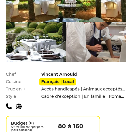
Infos pratiques
Chef
Vincent Arnould
Cuisine
Français | Local
Truc en +
Accès handicapés | Animaux acceptés | Hébergement | Jardin | Parking privé | Service voiturier | Terrasse
Style
Cadre d'exception | En famille | Romantique
Budget
(€)
80 à 160
A titre indicatif par pers.
(hors boissons)