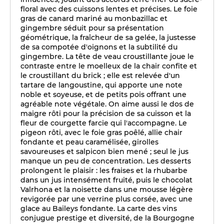
floral avec des cuissons lentes et précises. Le foie
gras de canard mariné au monbazillac et
gingembre séduit pour sa présentation
géométrique, la fraîcheur de sa gelée, la justesse
de sa compotée d'oignons et la subtilité du
gingembre. La tête de veau croustillante joue le
contraste entre le moelleux de la chair confite et
le croustillant du brick ; elle est relevée d'un
tartare de langoustine, qui apporte une note
noble et soyeuse, et de petits pois offrant une
agréable note végétale. On aime aussi le dos de
maigre rôti pour la précision de sa cuisson et la
fleur de courgette farcie qui l'accompagne. Le
pigeon rôti, avec le foie gras poêlé, allie chair
fondante et peau caramélisée, girolles
savoureuses et salpicon bien mené ; seul le jus
manque un peu de concentration. Les desserts
prolongent le plaisir : les fraises et la rhubarbe
dans un jus intensément fruité, puis le chocolat
Valrhona et la noisette dans une mousse légère
revigorée par une verrine plus corsée, avec une
glace au Baileys fondante. La carte des vins
conjugue prestige et diversité, de la Bourgogne