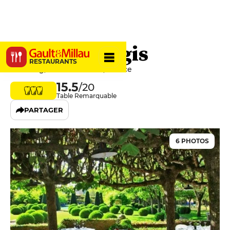
Le Vieux Logis
RESTAURANTS
Le Bourg, 24510 Trémolat, France
15.5
/20
Table Remarquable
PARTAGER
6 PHOTOS