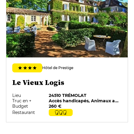
La Pomme Et la Fève Tonka Fine
Gelée et Granité Vodka
20 €
FORMULES
Éphémère
80 €
Notre Balade
Hôtel de Prestige
130 €
Le Vieux Logis
Caprice Gourmand
160 €
Lieu
24510 TRÉMOLAT
Truc en +
Accès handicapés, Animaux acceptés, Charme, Minibar, Piscine, Restaurant sélectionné par G&M
Budget
260 €
Restaurant