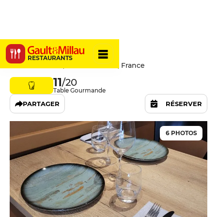
Le Sarment
RESTAURANTS
37 Rue du Pont, 89000 Auxerre, France
11
/20
Table Gourmande
PARTAGER
RÉSERVER
6 PHOTOS