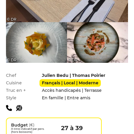
© DR
© DR
© DR
Infos pratiques
Chef
Julien Bedu | Thomas Poirier
Cuisine
Français | Local | Moderne
Truc en +
Accès handicapés | Terrasse
Style
En famille | Entre amis
Budget
(€)
27 à 39
A titre indicatif par pers.
(hors boissons)