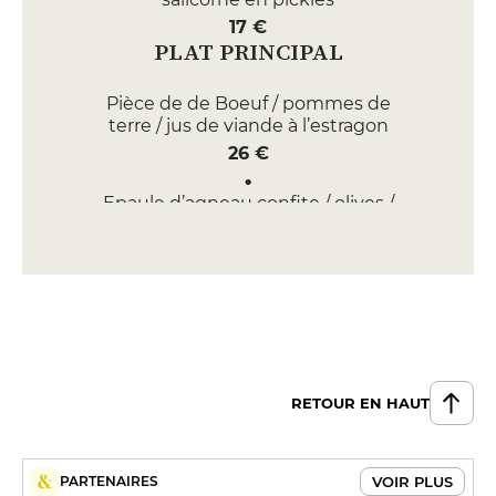
17 €
PLAT PRINCIPAL
Pièce de de Boeuf / pommes de
terre / jus de viande à l’estragon
26 €
Epaule d’agneau confite / olives /
citron / pois chiches
24 €
DESSERT
Chou croquant / chocolat /
praliné noisette / fleur de sel
8 €
RETOUR EN HAUT
Fraises / sablé beurré / thym /
citron
8 €
VOIR PLUS
PARTENAIRES