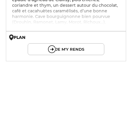
coriandre et thym, un dessert autour du chocolat,
café et cacahuètes caramélisés, d’une bonne
harmonie. Cave bourguignonne bien pourvue
(Drouhin, Ramonet, Lamy, Morot, Richoux…).
PLAN
© OpenMapTiles © OpenStreetMap
JE M'Y RENDS
12h - 14h
12h - 14h
12h - 14h
12h - 14h
12h - 14h