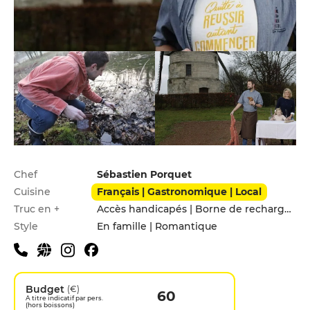
Infos pratiques
Chef
Sébastien Porquet
Cuisine
Français | Gastronomique | Local
Truc en +
Accès handicapés | Borne de recharge électrique | Démarche éco-responsable | Hébergement | Jardin | Parking privé
Style
En famille | Romantique
Budget
(€)
60
A titre indicatif par pers.
(hors boissons)