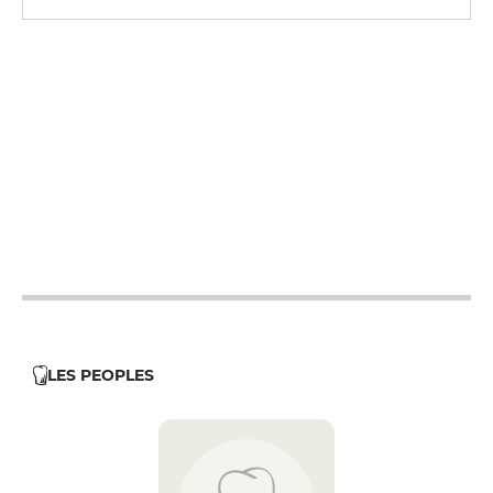
19h - 23h30
12h - 14h
19h - 23h30
12h - 14h
19h - 23h30
12h - 14h
19h - 23h30
12h - 14h
LES PEOPLES