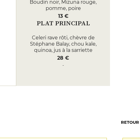
Boudin noir, Mizuna rouge,
pomme, poire
13 €
PLAT PRINCIPAL
Celeri rave rôti, chèvre de
Stéphane Balay, chou kale,
quinoa, jus à la sarriette
28 €
Dos de cerf, panais, noix de
Grenoble, jus aux épices douces
32 €
DESSERT
Gâteau aux noix, ganache
potimarron, glace au brandy
Lobrusier
RETOUR
10 €