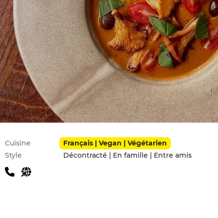
Infos pratiques
Cuisine
Français | Vegan | Végétarien
Style
Décontracté | En famille | Entre amis