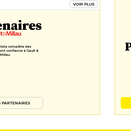
Poire Angélys, parfait au miel
VOIR PLUS
d'été, poivre kampot, graine de
tournesol
enaires
10 €
P
 liste complète des
ont confiance à Gault &
Millau
 PARTENAIRES