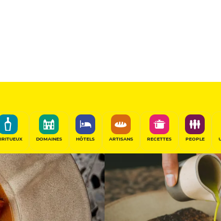
13
/20
Table de Chef
PARTAGER
IRITUEUX
DOMAINES
HÔTELS
ARTISANS
RECETTES
PEOPLE