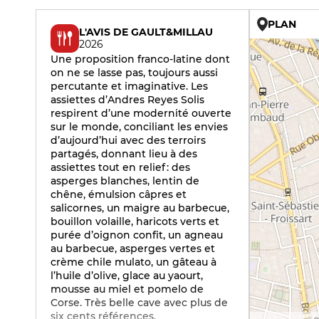
PLAN
L'AVIS DE GAULT&MILLAU
2026
Une proposition franco-latine dont
on ne se lasse pas, toujours aussi
percutante et imaginative. Les
assiettes d’Andres Reyes Solis
respirent d’une modernité ouverte
sur le monde, conciliant les envies
d’aujourd’hui avec des terroirs
partagés, donnant lieu à des
assiettes tout en relief : des
asperges blanches, lentin de
chêne, émulsion câpres et
salicornes, un maigre au barbecue,
bouillon volaille, haricots verts et
purée d’oignon confit, un agneau
au barbecue, asperges vertes et
crème chile mulato, un gâteau à
l’huile d’olive, glace au yaourt,
mousse au miel et pomelo de
Corse. Très belle cave avec plus de
six cents références.