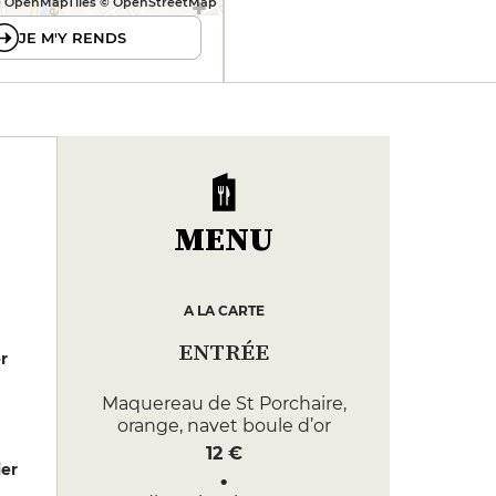
 OpenMapTiles © OpenStreetMap
JE M'Y RENDS
MENU
A LA CARTE
ENTRÉE
er
Maquereau de St Porchaire,
orange, navet boule d’or
12 €
er