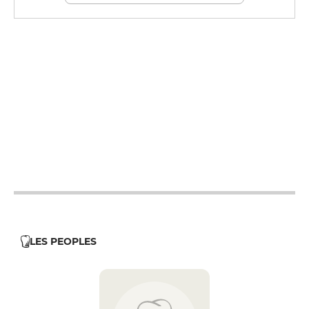
12h - 14h
19h - 23h30
12h - 14h
19h - 23h30
12h - 14h
19h - 23h30
12h - 14h
19h - 23h30
12h - 14h
19h - 23h30
12h - 14h
LES PEOPLES