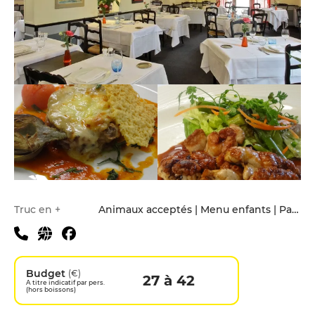
Infos pratiques
Truc en +
Animaux acceptés | Menu enfants | Parking privé | Terrasse
Budget
(€)
27 à 42
A titre indicatif par pers.
(hors boissons)