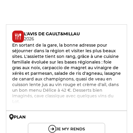
L'AVIS DE GAULT&MILLAU
2026
En sortant de la gare, la bonne adresse pour
séjourner dans la région et visiter les plus beaux
sites. L'assiette tient son rang, grâce à une cuisine
familiale évoluée sur les bases régionales : foie
gras aux noix, carpaccio de magret au vinaigre de
xérès et parmesan, salade de ris d'agneau, lasagne
de canard aux champignons, quasi de veau en
cuisson lente jus au vin rouge et crème d'ail, dans
un bon menu Délice à 42 €. Desserts bien
imaginés, cave classique avec quelques vins du
Lot.
PLAN
© OpenMapTiles © OpenStreetMap
JE M'Y RENDS