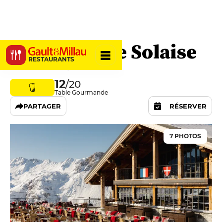
Le Refuge de Solaise
RESTAURANTS
73150 Val-d'Isère, France
12
/20
Table Gourmande
PARTAGER
RÉSERVER
7 PHOTOS