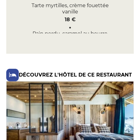
Tarte myrtilles, crème fouettée
vanille
18 €
Pain perdu, caramel au beurre
salé, glace vanille
18 €
PLAT PRINCIPAL
Truite grillée, potimarron au miel,
DÉCOUVREZ L'HÔTEL DE CE RESTAURANT
châtaignes
38 €
Entrecôte, os à moelle à la braise
48 €