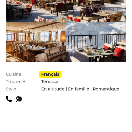
Infos pratiques
Cuisine
Français
Truc en +
Terrasse
Style
En altitude | En famille | Romantique