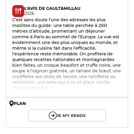
L'AVIS DE GAULT&MILLAU
2026
C’est sans doute l’une des adresses les plus
insolites du guide : une table perchée à 2551
mètres d’altitude, promettant un déjeuner
comme à Paris au sommet de l’Europe. La vue est
évidemment une des plus uniques au monde, et
même si la cuisine fait dans l’efficacité,
l’expérience reste mémorable. On profitera de
quelques recettes nationales et montagnardes
bien faites, un croque beaufort et truffe noire, une
soupe à l’oignon gratinée, un tartare de bœuf, une
croziflette aux diots de Savoie, une tartiflette au
reblochon, une tarte aux noix et glace vanille.
Service agréable.
PLAN
© OpenMapTiles © OpenStreetMap
JE M'Y RENDS