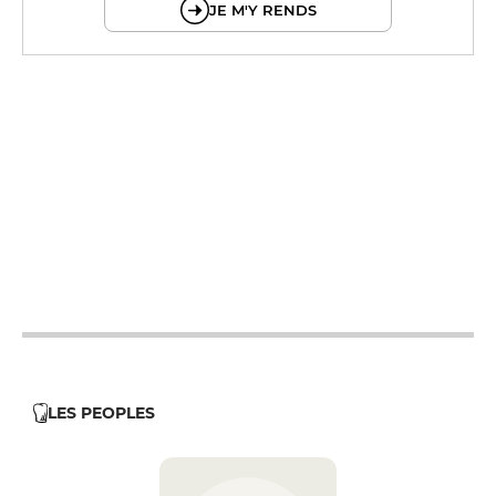
JE M'Y RENDS
12h - 14h
19h - 23h30
12h - 14h
19h - 23h30
12h - 14h
19h - 23h30
12h - 14h
19h - 23h30
12h - 14h
19h - 23h30
LES PEOPLES