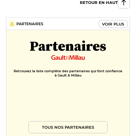
Délice de chocolat "Excellence"
RETOUR EN HAUT
jus de bergamote frappé,
réduction d'agrumes
11 €
VOIR PLUS
PARTENAIRES
Tarte fine aux citrons confits
Partenaires
Crème caramélisée
9 €
FORMULES
Formule
Retrouvez la liste complète des partenaires qui font confiance
29 €
à Gault & Millau
Menu
39 €
Menu 2
65 €
TOUS NOS PARTENAIRES