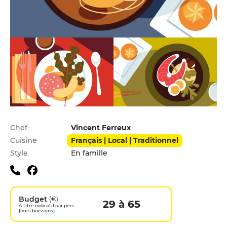
Infos pratiques
Chef
Vincent Ferreux
Cuisine
Français | Local | Traditionnel
Style
En famille
Budget
(€)
29 à 65
A titre indicatif par pers.
(hors boissons)