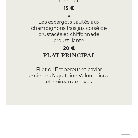
brochet
15 €
Les escargots sautés aux
champignons frais jus corsé de
crustacés et chiffonnade
croustillante
20 €
PLAT PRINCIPAL
Filet d ' Empereur et caviar
osciètre d'aquitaine Velouté iodé
et poireaux étuvés
37 €
Le Ris de veau « de mon Père »
Jus brun aux morilles sauvages
42 €
DESSERT