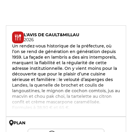
L'AVIS DE GAULT&MILLAU
2026
Un rendez-vous historique de la préfecture, où
l’on se rend de génération en génération depuis
1959. La façade en lambris a des airs intemporels,
marquant la fiabilité et la régularité de cette
adresse institutionnelle. On y vient moins pour la
découverte que pour le plaisir d’une cuisine
sérieuse et familière : le velouté d’asperges des
Landes, la quenelle de brochet et coulis de
langoustines, le mignon de cochon comtois, jus au
macvin et chou pak choï, la tartelette au citron
confit et crème mascarpone caramélisée.
Formules à 38,90 € et 65 €.
PLAN
© OpenMapTiles © OpenStreetMap