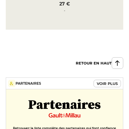
27 €
Gigotin d'agneau braisé au thym
27 €
DESSERT
Ananas rôti avec sa glace au
cactus
9 €
RETOUR EN HAUT
Banofee
8 €
VOIR PLUS
PARTENAIRES
Partenaires
Retrouvez la liste complète des partenaires qui font confiance