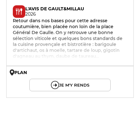
L'AVIS DE GAULT&MILLAU
2026
Retour dans nos bases pour cette adresse
coutumière, bien placée non loin de la place
Général De Gaulle. On y retrouve une bonne
sélection viticole et quelques bons standards de
la cuisine provençale et bistrotière : barigoule
d'artichaut, os à moelle, tartare de loup, gigotin
d'agneau au thym, daube de taureau...
PLAN
© OpenMapTiles © OpenStreetMap
JE M'Y RENDS
19h - 23h30
19h - 23h30
19h - 23h30
19h - 23h30