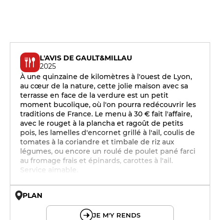
L'AVIS DE GAULT&MILLAU
2025
À une quinzaine de kilomètres à l'ouest de Lyon,
au cœur de la nature, cette jolie maison avec sa
terrasse en face de la verdure est un petit
moment bucolique, où l'on pourra redécouvrir les
traditions de France. Le menu à 30 € fait l'affaire,
avec le rouget à la plancha et ragoût de petits
pois, les lamelles d'encornet grillé à l'ail, coulis de
tomates à la coriandre et timbale de riz aux
légumes, ou encore un roulé de poulet pané farci
au fromage frais et épinards, carottes à l'ail.
Service aimable.
PLAN
© OpenMapTiles © OpenStreetMap
JE M'Y RENDS