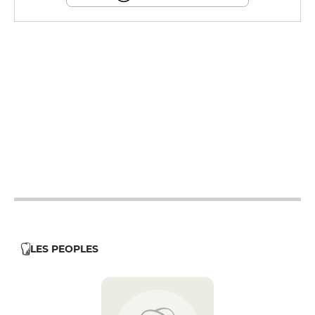
12h - 14h
12h - 14h
12h - 14h
12h - 14h
19h - 23h30
12h - 14h
19h - 23h30
12h - 14h
LES PEOPLES