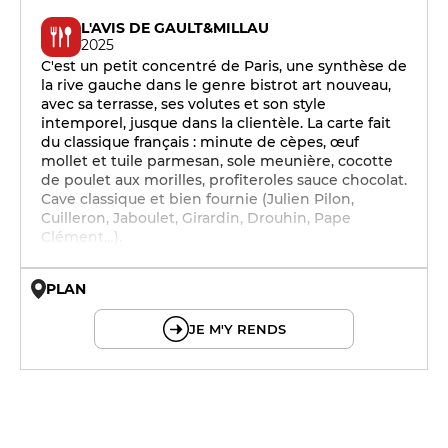
L'AVIS DE GAULT&MILLAU
2025
C'est un petit concentré de Paris, une synthèse de
la rive gauche dans le genre bistrot art nouveau,
avec sa terrasse, ses volutes et son style
intemporel, jusque dans la clientèle. La carte fait
du classique français : minute de cèpes, œuf
mollet et tuile parmesan, sole meunière, cocotte
de poulet aux morilles, profiteroles sauce chocolat.
Cave classique et bien fournie (Julien Pilon,
Cuilleron, Jaboulet, Girardin, Drouhin, Pape
Clément…).
PLAN
© OpenMapTiles © OpenStreetMap
JE M'Y RENDS
12h - 14h
12h - 14h