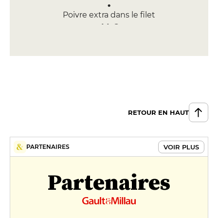
Poivre extra dans le filet
44 €
DESSERT
Le fameux Baba au rhum
Eminente
18 €
Ile flottante "Fontaine de Mars"
RETOUR EN HAUT
13 €
VOIR PLUS
PARTENAIRES
Partenaires