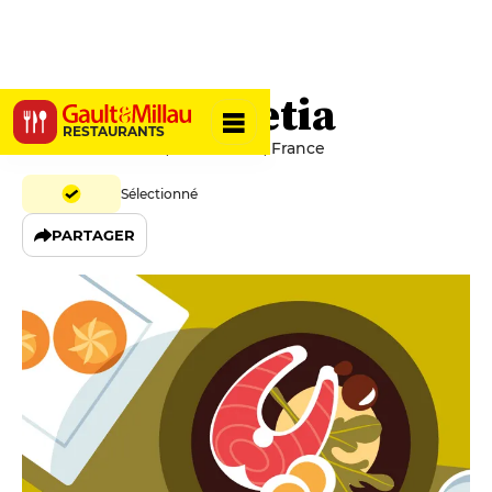
Le Petit Lutetia
RESTAURANTS
107 Rue De Sèvres, 75006 Paris, France
Sélectionné
PARTAGER