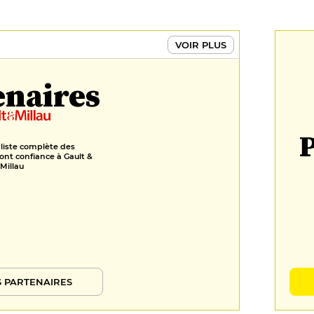
Tartare de mangue, brisure
sablée, mousse mascarpone et
VOIR PLUS
son sorbet
12 €
enaires
FORMULES
Menu du Moulin
P
38 €
 liste complète des
ont confiance à Gault &
Millau
Menu
45 €
Menu Gourmand
60 €
 PARTENAIRES