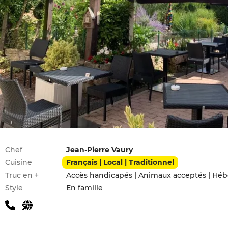
Infos pratiques
Chef
Jean-Pierre Vaury
Cuisine
Français | Local | Traditionnel
Truc en +
Style
En famille