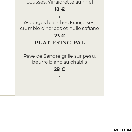
pousses, Vinaigrette au miel
18 €
Asperges blanches Françaises,
crumble d’herbes et huile safrané
23 €
PLAT PRINCIPAL
Pave de Sandre grillé sur peau,
beurre blanc au chablis
28 €
Filet de Bœuf à la plancha, Sauce
au poivre long de Java
35 €
DESSERT
Nougat glacé au miel de l’Yonne
et fruits confits
12 €
RETOUR