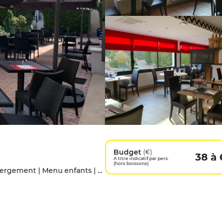
Budget
(€)
38 à
A titre indicatif par pers.
(hors boissons)
Accès handicapés | Animaux acceptés | Hébergement | Menu enfants | Parking privé | Terrasse