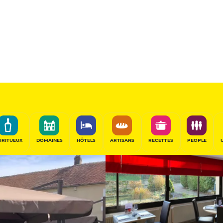
Sélectionné
PARTAGER
IRITUEUX
DOMAINES
HÔTELS
ARTISANS
RECETTES
PEOPLE