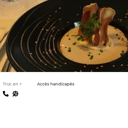
Infos pratiques
Truc en +
Accès handicapés