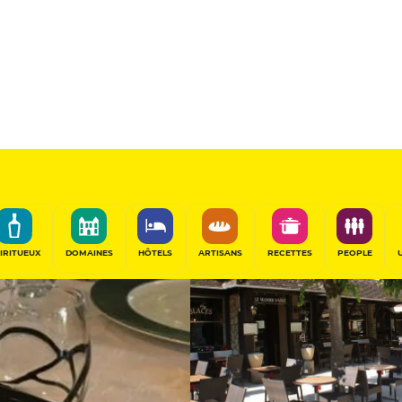
11
/20
Table Gourmande
PARTAGER
IRITUEUX
DOMAINES
HÔTELS
ARTISANS
RECETTES
PEOPLE