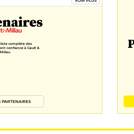
VOIR PLUS
enaires
P
 liste complète des
ont confiance à Gault &
Millau
 PARTENAIRES