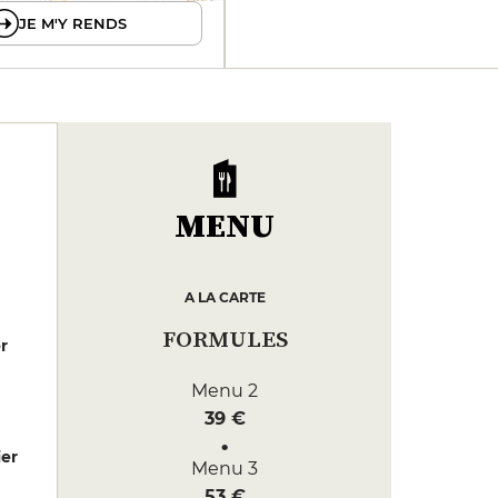
JE M'Y RENDS
MENU
A LA CARTE
FORMULES
er
Menu 2
39 €
er
Menu 3
53 €