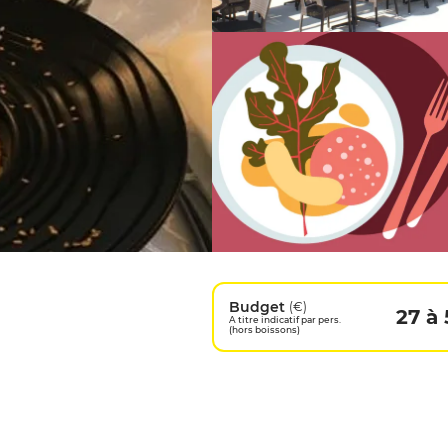
Budget
(€)
27 à 
A titre indicatif par pers.
(hors boissons)