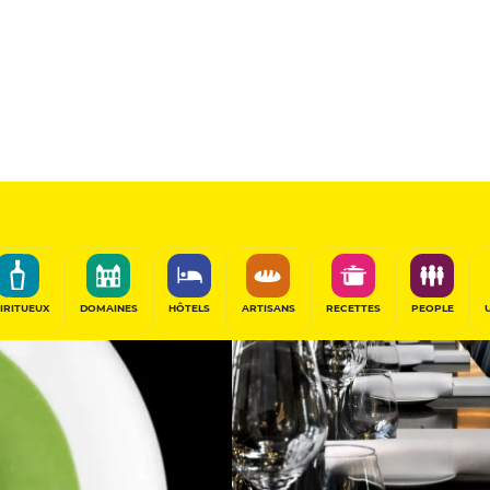
16.5
/20
Table Remarquable
PARTAGER
IRITUEUX
DOMAINES
HÔTELS
ARTISANS
RECETTES
PEOPLE