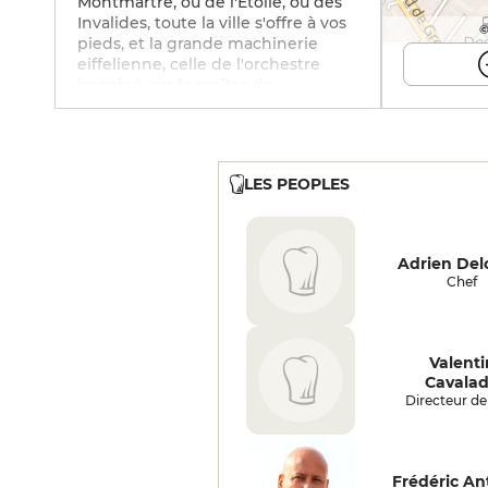
Montmartre, ou de l'Étoile, ou des
Invalides, toute la ville s'offre à vos
©
pieds, et la grande machinerie
eiffelienne, celle de l'orchestre
imaginé par le maître de
cérémonie, est en marche. Les
produits nobles aussi, façon Anton,
donc magnifiés, en habit de
lumière, en majesté : le homard au
LES PEOPLES
parfum de vanille granny à l'huile
d'olive en " zéphyr " ; la girolle, très
gourmande, très enjôleuse, au vin
jaune, sur une galette soufflée au
Adrien Del
vieux comté ; la langoustine,
Chef
préparée en raviole et commune à
trois des quatre tables, crème de
parmesan, variant par la gelée
formant un voile, ici à la betterave :
Valenti
le turbot paraît simple, au naturel,
Cavala
avec un beurre blanc au yuzu et
Directeur de 
quelques grains d'osciètre, mais il
est tout simplement préparé à la
perfection par les équipes d'Adrien
Delcourt, chef " antonien " revenu
Frédéric An