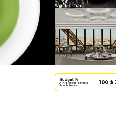
© Marie-Line Sina
Budget
(€)
180 à
A titre indicatif par pers.
(hors boissons)