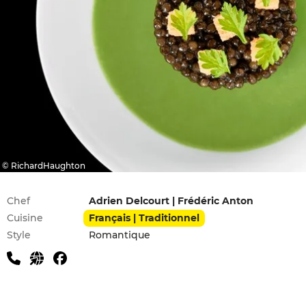
© RichardHaughton
Infos pratiques
Chef
Adrien Delcourt | Frédéric Anton
Cuisine
Français | Traditionnel
Style
Romantique