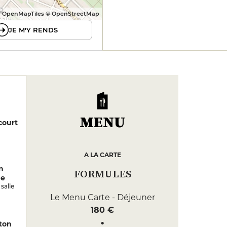
 OpenMapTiles © OpenStreetMap
JE M'Y RENDS
MENU
court
A LA CARTE
n
FORMULES
de
salle
Le Menu Carte - Déjeuner
180 €
ton