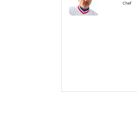
au bercail après un séjour en
Chef
Australie. L'agneau est impeccable,
avec son jus gras, sa cuisson nette,
et le dessert rhubarbe est plein de
fraîcheur acidulée, avant
l'indispensable soufflé chocolat et
sa crème glacée au grué de cacao.
Tout est fait pour donner
l'impression aux touristes des
quatre coins du monde qu'ils sont
le temps d'un soir les rois du
monde, de l'ascenseur privé aux
attentions de toute une équipe en
bataillon, nos voisins venus du
Minnesota sont subjugués et
frémissent lorsque, chaque heure à
partir de 22h (23h en été), la tour
scintille en clignotant. La cave est
vaste, le sommelier très bon et
disponible; le package incluant
cette merveilleuse cérémonie ne
coûtant pas plus cher qu'une
journée à Disneyland.