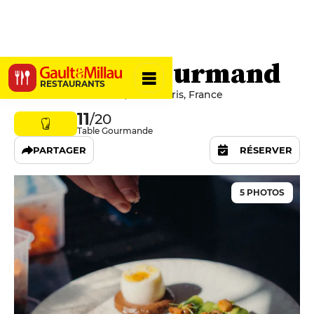
Le Grand Gourmand
RESTAURANTS
66-68 Rue des Dames, 75017 Paris, France
11
/20
Table Gourmande
PARTAGER
RÉSERVER
5 PHOTOS