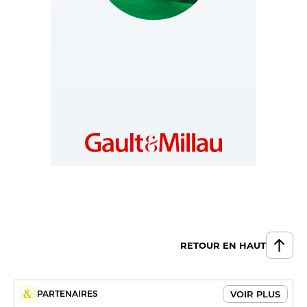
HUNGARY
https://www.gault-
millau.hu
RETOUR EN HAUT
VOIR PLUS
PARTENAIRES