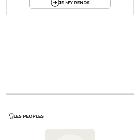
JE M'Y RENDS
12h - 15h
19h - 23h
12h - 15h
19h - 23h
12h - 15h
19h - 23h
12h - 15h
19h - 23h
12h - 15h
19h - 23h
LES PEOPLES