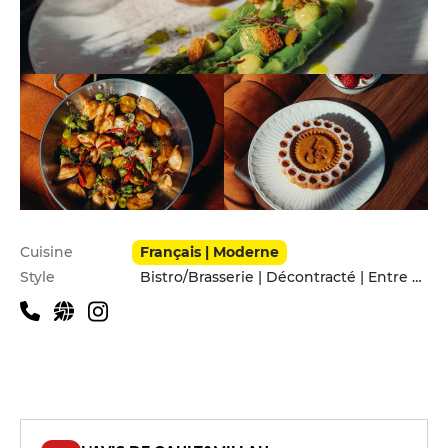
Infos pratiques
Cuisine
Français | Moderne
Style
Bistro/Brasserie | Décontracté | Entre amis