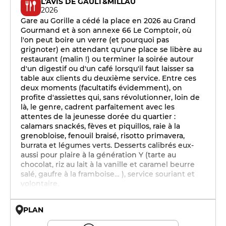
L'AVIS DE GAULT&MILLAU
2026
Gare au Gorille a cédé la place en 2026 au Grand
Gourmand et à son annexe 66 Le Comptoir, où
l'on peut boire un verre (et pourquoi pas
grignoter) en attendant qu'une place se libère au
restaurant (malin !) ou terminer la soirée autour
d'un digestif ou d'un café lorsqu'il faut laisser sa
table aux clients du deuxième service. Entre ces
deux moments (facultatifs évidemment), on
profite d'assiettes qui, sans révolutionner, loin de
là, le genre, cadrent parfaitement avec les
attentes de la jeunesse dorée du quartier :
calamars snackés, fèves et piquillos, raie à la
grenobloise, fenouil braisé, risotto primavera,
burrata et légumes verts. Desserts calibrés eux-
aussi pour plaire à la génération Y (tarte au
chocolat, riz au lait à la vanille et caramel beurre
salé, gaufre à la framboise… ), service souriant et
volontaire.
PLAN
© OpenMapTiles © OpenStreetMap